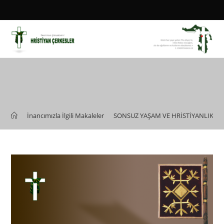
Skip
to
content
+SONSUZ YAŞAM VE
HRİSTİYANLIK İNANCI
>
İnancımızla İlgili Makaleler
>
SONSUZ YAŞAM VE HRİSTİYANLIK İN