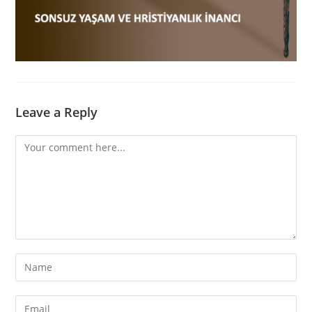
Leave a Reply
Comment
Enter
your
name
Enter