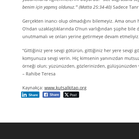
benim için yapmış oldunuz.’” (Matta 25:34-40)
Sadece Tanrı 
Gerçekten inancı olup olmadığını bilemeyiz. Ama onun ha
O’ndan uzaklaştıklarında O’nun varlığından şüphe bile du
unutmamalı ve onları yerine getirmeye devam etmeliyiz. O
“Gittiğiniz yere sevgi götürün, gittiğiniz her yere sevgi 
komşunuza sevgi verin. Hiç kimsenin yanınızdan mutsuz v
örneği olun; yüzünüzden, gözlerinizden, gülüşünüzden v
– Rahibe Teresa
Kaynakça:
www.kutsalkitap.org
Post
Share
Share