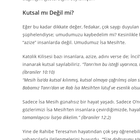
Kutsal mı Değil mi?
Eğer bu kadar dikkate değer, fedakar, çok saygı duyulan 
şüphelendiyse; umudumuzu kaybedelim mi? Kesinlikle ha
“azize” insanlarda değil. Umudumuz İsa Mesih’te.
Katolik Kilisesi bazı insanlara, azize, adını verse de; İn
inanarak kutsal sayılabiliriz.
“Tanrı’nın bu isteği uyarınca,
(İbraniler 10:10)
“Mesih İsa’da kutsal kılınmış, kutsal olmaya çağrılmış olan 
Babamız Tanrı’dan ve Rab İsa Mesih’ten lütuf ve esenlik olsun.
Sadece İsa Mesih günahsız bir hayat yaşadı. Sadece O’nu
gözlerimizi İsa Mesih’ten insanlara çevirdiğimizde, hayal
tamamlayıcısı İsa’ya dikelim.” (İbraniler 12:2)
Yine de Rahibe Teresa’nın hayatından çok şey öğrenebiliri
yabancılarla ilgilenmelerini buyurdu.
“‘Size doğrusunu söyl