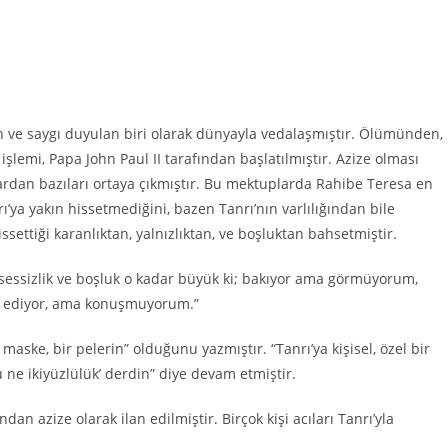
 ve saygı duyulan biri olarak dünyayla vedalaşmıştır. Ölümünden,
işlemi, Papa John Paul II tarafından başlatılmıştır. Azize olması
rdan bazıları ortaya çıkmıştır. Bu mektuplarda Rahibe Teresa en
rı’ya yakın hissetmediğini, bazen Tanrı’nın varlılığından bile
ettiği karanlıktan, yalnızlıktan, ve boşluktan bahsetmiştir.
se, sessizlik ve boşluk o kadar büyük ki; bakıyor ama görmüyorum,
t ediyor, ama konuşmuyorum.”
aske, bir pelerin” olduğunu yazmıştır. “Tanrı’ya kişisel, özel bir
ne ikiyüzlülük’ derdin” diye devam etmiştir.
n azize olarak ilan edilmiştir. Birçok kişi acıları Tanrı’yla