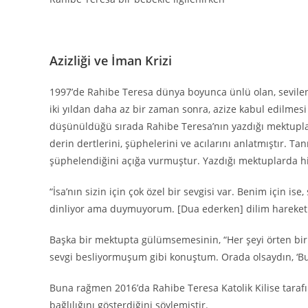
Azizliği ve İman Krizi
1997’de Rahibe Teresa dünya boyunca ünlü olan, sevilen
iki yıldan daha az bir zaman sonra, azize kabul edilmesi 
düşünüldüğü sırada Rahibe Teresa’nın yazdığı mektupla
derin dertlerini, şüphelerini ve acılarını anlatmıştır. Tan
şüphelendiğini açığa vurmuştur. Yazdığı mektuplarda hiss
“İsa’nın sizin için çok özel bir sevgisi var. Benim için i
dinliyor ama duymuyorum. [Dua ederken] dilim hareke
Başka bir mektupta gülümsemesinin, “Her şeyi örten bir m
sevgi besliyormuşum gibi konuştum. Orada olsaydın, ‘Bu 
Buna rağmen 2016’da Rahibe Teresa Katolik Kilise tarafında
bağlılığını gösterdiğini söylemiştir.