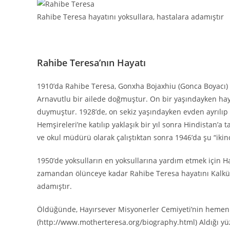
Rahibe Teresa hayatını yoksullara, hastalara adamıştır
Rahibe Teresa’nın Hayatı
1910’da Rahibe Teresa, Gonxha Bojaxhiu (Gonca Boyacı) 
Arnavutlu bir ailede doğmuştur. On bir yaşındayken hay
duymuştur. 1928’de, on sekiz yaşındayken evden ayrılıp H
Hemşireleri’ne katılıp yaklaşık bir yıl sonra Hindistan’
ve okul müdürü olarak çalıştıktan sonra 1946’da şu “iki
1950’de yoksulların en yoksullarına yardım etmek için H
zamandan ölünceye kadar Rahibe Teresa hayatını Kalküta
adamıştır.
Öldüğünde, Hayırsever Misyonerler Cemiyeti’nin hemen h
(http://www.motherteresa.org/biography.html) Aldığı yüz