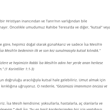
bir Hristiyan inancından ve Tanrı’nın varlığından bile
yır. Öncelikle umudumuz Rahibe Teresa’da ve diğer, “kutsal” vey
cil’e göre, hepimiz doğal olarak günahkarız ve sadece İsa Mesih’e
 İsa Mesih’in bedeninin ilk ve son kez sunulmasıyla kutsal kılındık.”
sizlere ve hepimizin Rabbi İsa Mesih’in adını her yerde anan herkese
” (1 Korintliler 1:1-3)
n doğruluğu aracılığıyla kutsal hale gelebiliriz. Umut almak için
 kırıklığına uğruyoruz. O nedenle,
“Gözümüzü imanımızın öncüsü ve
z. İsa Mesih kendisine; yoksullarla, hastalarla, aç olanlarla ve
eyeyim,’” dedi İsa, “bu en basit kardeşlerimden biri için yaptığınızı,