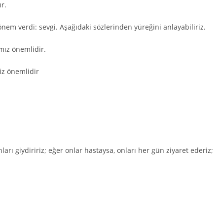
ır.
em verdi: sevgi. Aşağıdaki sözlerinden yüreğini anlayabiliriz.
mız önemlidir.
iz önemlidir
nları giydiririz; eğer onlar hastaysa, onları her gün ziyaret ederiz;