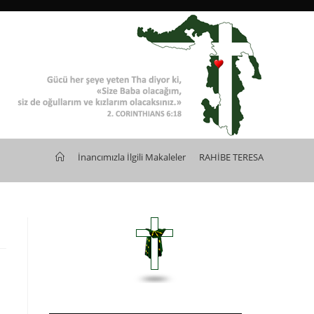
>
İnancımızla İlgili Makaleler
>
RAHİBE TERESA