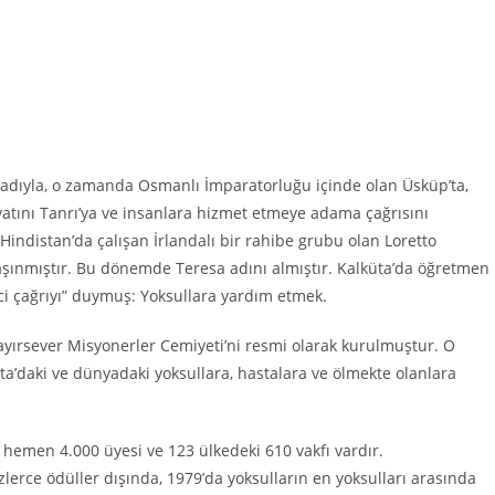
adıyla, o zamanda Osmanlı İmparatorluğu içinde olan Üsküp’ta,
atını Tanrı’ya ve insanlara hizmet etmeye adama çağrısını
indistan’da çalışan İrlandalı bir rahibe grubu olan Loretto
a taşınmıştır. Bu dönemde Teresa adını almıştır. Kalküta’da öğretmen
nci çağrıyı” duymuş: Yoksullara yardım etmek.
ayırsever Misyonerler Cemiyeti’ni resmi olarak kurulmuştur. O
’daki ve dünyadaki yoksullara, hastalara ve ölmekte olanlara
emen 4.000 üyesi ve 123 ülkedeki 610 vakfı vardır.
lerce ödüller dışında, 1979’da yoksulların en yoksulları arasında