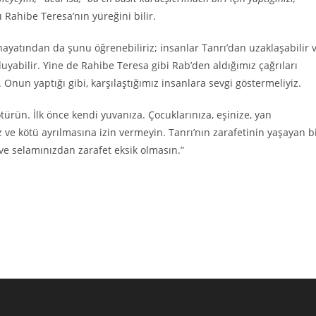
Rahibe Teresa’nın yüreğini bilir.
yatından da şunu öğrenebiliriz; insanlar Tanrı’dan uzaklaşabilir 
yabilir. Yine de Rahibe Teresa gibi Rab’den aldığımız çağrıları
nun yaptığı gibi, karşılaştığımız insanlara sevgi göstermeliyiz.
götürün. İlk önce kendi yuvanıza. Çocuklarınıza, eşinize, yan
e kötü ayrılmasına izin vermeyin. Tanrı’nın zarafetinin yaşayan b
e selamınızdan zarafet eksik olmasın.”