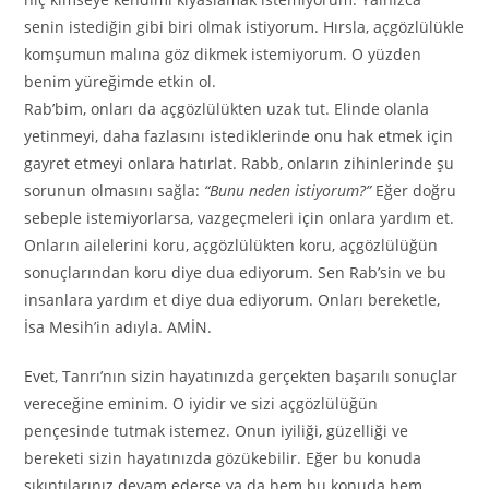
senin istediğin gibi biri olmak istiyorum. Hırsla, açgözlülükle
komşumun malına göz dikmek istemiyorum. O yüzden
benim yüreğimde etkin ol.
Rab’bim, onları da açgözlülükten uzak tut. Elinde olanla
yetinmeyi, daha fazlasını istediklerinde onu hak etmek için
gayret etmeyi onlara hatırlat. Rabb, onların zihinlerinde şu
sorunun olmasını sağla:
“Bunu neden istiyorum?”
Eğer doğru
sebeple istemiyorlarsa, vazgeçmeleri için onlara yardım et.
Onların ailelerini koru, açgözlülükten koru, açgözlülüğün
sonuçlarından koru diye dua ediyorum. Sen Rab’sin ve bu
insanlara yardım et diye dua ediyorum. Onları bereketle,
İsa Mesih’in adıyla. AMİN.
Evet, Tanrı’nın sizin hayatınızda gerçekten başarılı sonuçlar
vereceğine eminim. O iyidir ve sizi açgözlülüğün
pençesinde tutmak istemez. Onun iyiliği, güzelliği ve
bereketi sizin hayatınızda gözükebilir. Eğer bu konuda
sıkıntılarınız devam ederse ya da hem bu konuda hem