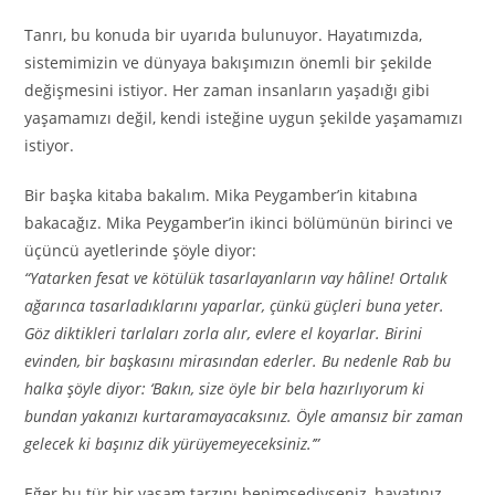
Tanrı, bu konuda bir uyarıda bulunuyor. Hayatımızda,
sistemimizin ve dünyaya bakışımızın önemli bir şekilde
değişmesini istiyor. Her zaman insanların yaşadığı gibi
yaşamamızı değil, kendi isteğine uygun şekilde yaşamamızı
istiyor.
Bir başka kitaba bakalım. Mika Peygamber’in kitabına
bakacağız. Mika Peygamber’in ikinci bölümünün birinci ve
üçüncü ayetlerinde şöyle diyor:
“Yatarken fesat ve kötülük tasarlayanların vay hâline! Ortalık
ağarınca tasarladıklarını yaparlar, çünkü güçleri buna yeter.
Göz diktikleri tarlaları zorla alır, evlere el koyarlar. Birini
evinden, bir başkasını mirasından ederler. Bu nedenle Rab bu
halka şöyle diyor: ‘Bakın, size öyle bir bela hazırlıyorum ki
bundan yakanızı kurtaramayacaksınız. Öyle amansız bir zaman
gelecek ki başınız dik yürüyemeyeceksiniz.’”
Eğer bu tür bir yaşam tarzını benimsediyseniz, hayatınız