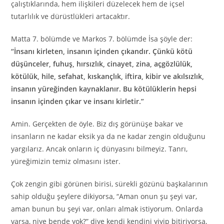
çalıştıklarında, hem ilişkileri düzelecek hem de içsel
tutarlılık ve dürüstlükleri artacaktır.
Matta 7. bölümde ve Markos 7. bölümde İsa şöyle der:
“İnsanı kirleten, insanın içinden çıkandır. Çünkü kötü
düşünceler, fuhuş, hırsızlık, cinayet, zina, açgözlülük,
kötülük, hile, sefahat, kıskançlık, iftira, kibir ve akılsızlık,
insanın yüreğinden kaynaklanır. Bu kötülüklerin hepsi
insanın içinden çıkar ve insanı kirletir.”
Amin. Gerçekten de öyle. Biz dış görünüşe bakar ve
insanların ne kadar eksik ya da ne kadar zengin olduğunu
yargılarız. Ancak onların iç dünyasını bilmeyiz. Tanrı,
yüreğimizin temiz olmasını ister.
Çok zengin gibi görünen birisi, sürekli gözünü başkalarının
sahip olduğu şeylere dikiyorsa, “Aman onun şu şeyi var,
aman bunun bu şeyi var, onları almak istiyorum. Onlarda
varsa, niye bende yok?” diye kendi kendini yiyip bitiriyorsa,