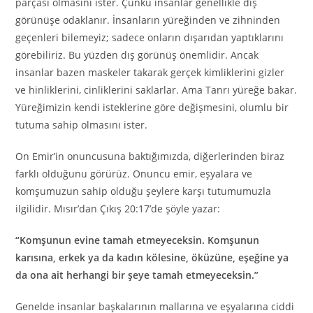
parçası olmasını ister. Çünkü insanlar genellikle dış
görünüşe odaklanır. İnsanların yüreğinden ve zihninden
geçenleri bilemeyiz; sadece onların dışarıdan yaptıklarını
görebiliriz. Bu yüzden dış görünüş önemlidir. Ancak
insanlar bazen maskeler takarak gerçek kimliklerini gizler
ve hinliklerini, cinliklerini saklarlar. Ama Tanrı yüreğe bakar.
Yüreğimizin kendi isteklerine göre değişmesini, olumlu bir
tutuma sahip olmasını ister.
On Emir’in onuncusuna baktığımızda, diğerlerinden biraz
farklı olduğunu görürüz. Onuncu emir, eşyalara ve
komşumuzun sahip olduğu şeylere karşı tutumumuzla
ilgilidir. Mısır’dan Çıkış 20:17’de şöyle yazar:
“Komşunun evine tamah etmeyeceksin. Komşunun
karısına, erkek ya da kadın kölesine, öküzüne, eşeğine ya
da ona ait herhangi bir şeye tamah etmeyeceksin.”
Genelde insanlar başkalarının mallarına ve eşyalarına ciddi