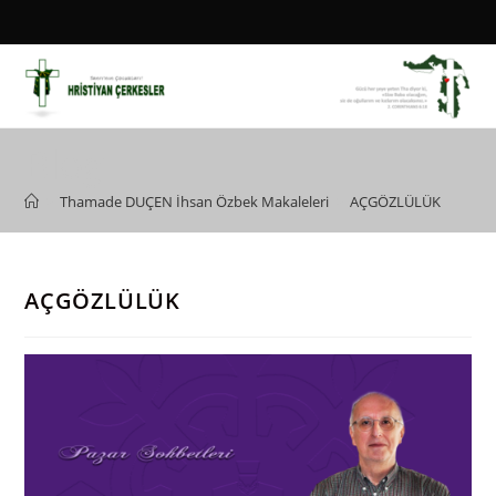
Skip
to
content
Blog
>
Thamade DUÇEN İhsan Özbek Makaleleri
>
AÇGÖZLÜLÜK
AÇGÖZLÜLÜK