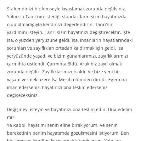
Siz kendinizi hiç kimseyle kıyaslamak zorunda değilsiniz.
Yalnızca Tanrı’nın istediği standartların sizin hayatınızda
olup olmadığıyla kendinizi değerlendirin. Tanrı’nın
yardımını isteyin. Tanrı sizin hayatınızı değiştirecektir. İşte
İsa, o yüzden yeryüzüne geldi. İsa, insanların hayatlarındaki
sorunları ve zayıflıkları ortadan kaldırmak için geldi. İsa
yeryüzünde yaşadı ve bizim günahlarımızı, zayıflıklarımızı
çarmıhta üstlendi. Çarmıhta öldü. Artık biz zayıf olmak
zorunda değiliz. Zayıflıklarımızı o aldı. Ve bize yeni bir
yaşam vermek üzere İsa Mesih ölümden dirildi. Eğer ona
iman ederseniz, hayatınızı ona teslim ederseniz
değişeceksiniz.
Değişmeyi isteyin ve hayatınızı ona teslim edin. Dua edelim
mi?
Ya Rabbi, hayatımı senin eline bırakıyorum. Ve senin
bereketinin benim hayatımda gözükmesini istiyorum. Ben
hiç kimseye kendimi kıyaslamak istemiyorum. Yalnızca