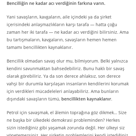
Bencilliğin ne kadar acı verdiğinin farkına varın.
Yani savaşların, kavgaların, aile içindeki ya da şirket
içerisindeki anlaşmazlıkların karşı tarafa — hatta çoğu
zaman her iki tarafa — ne kadar acı verdiğini bilirsiniz. Ama
bu tartışmaların, kavgaların, savaşların hemen hemen
tamamı bencillikten kaynaklanır.
Bencillik olmadan savaş olur mu, bilmiyorum. Belki yalnızca
kendini savunmaktan bahsedebiliriz. Bunu haklı bir savaş
olarak görebiliriz. Ya da son derece ahlaksız, son derece
vahşi bir durumla karşılaşan insanların kendilerini korumak
için verdikleri mücadeleleri anlayabiliriz. Ama bunların
dışındaki savaşların tümü,
bencillikten kaynaklanır
.
Petrol için savaşmak, el âlemin toprağına göz dikmek… Size
ne başka bir ülkedeki demokrasi probleminden? Herkes
sizin istediğiniz gibi yaşamak zorunda değil. Her ülkeyi siz
yönetemezsiniz. Her şirketin problemlerini kendi istediğiniz