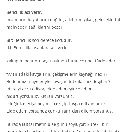
Bencillik acı verir.
İnsanların hayatlarını dağıtır, ailelerini yıkar, geleceklerini
mahveder, sağlıklarını bozar.
Bir:
Bencillik son derece kötüdür.
İki:
Bencillik insanlara acı verir.
Yakup 4. bölüm 1. ayet aslında bunu çok net ifade eder:
“Aranızdaki kavgaların, çekişmelerin kaynağı nedir?
Bedeninizin üyeleriyle savaşan tutkularınız değil mi?
Bir şeyi arzu ediyor, elde edemeyince adam
öldürüyorsunuz. Kıskanıyorsunuz.
İsteğinize erişemeyince çekişip kavga ediyorsunuz.
Elde edemiyorsunuz çünkü Tanrı’dan dilemiyorsunuz.”
Burada kutsal metin bize şunu söylüyor: Sürekli bir
mücadele içindeyiz — birbirimizle. Ama bu mücadele bizi