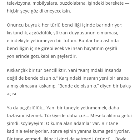
televizyona, mobilyalara, buzdolabına, işindeki berekete —
hiçbir şeye göz dikmeyeceksin.
Onuncu buyruk, her türlü bencilliği içinde barındırıyor:
kıskançlık, açgözlülük, şükran duygusunun olmaması,
elindekiyle yetinmeyen bir tutum. Bunlar hep aslında
bencilliğin içine girebilecek ve insan hayatının çeşitli
yönlerinde gözükebilen şeylerdir.
Kıskançlık bir tür bencilliktir. Yani “Karşımdaki insanda
değil de bende olsun o.” Karşındaki insanın yeni bir araba
almış olmasını kıskanıp, “Bende de olsun o.” diyen bir bakış
açısı.
Ya da açgözlülük… Yani bir taneyle yetinmemek, daha
fazlasını istemek. Türkiye’de daha çok… Mesela aklıma geldi
şimdi, söyleyeyim: O kuma alan adamlar var. Bir tane
kadınla evleniyorlar, sonra eşinin yanına kuma getiriyorlar.
Bir tane yetmedi, ikinci; ikinci de yetmedi, üçüncü… Böyle