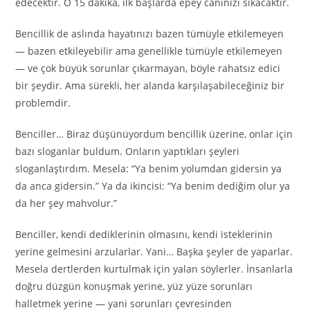
edecektir. O 15 dakika, ilk başlarda epey canınızı sıkacaktır.
Bencillik de aslında hayatınızı bazen tümüyle etkilemeyen
— bazen etkileyebilir ama genellikle tümüyle etkilemeyen
— ve çok büyük sorunlar çıkarmayan, böyle rahatsız edici
bir şeydir. Ama sürekli, her alanda karşılaşabileceğiniz bir
problemdir.
Benciller… Biraz düşünüyordum bencillik üzerine, onlar için
bazı sloganlar buldum. Onların yaptıkları şeyleri
sloganlaştırdım. Mesela: “Ya benim yolumdan gidersin ya
da anca gidersin.” Ya da ikincisi: “Ya benim dediğim olur ya
da her şey mahvolur.”
Benciller, kendi dediklerinin olmasını, kendi isteklerinin
yerine gelmesini arzularlar. Yani… Başka şeyler de yaparlar.
Mesela dertlerden kurtulmak için yalan söylerler. İnsanlarla
doğru düzgün konuşmak yerine, yüz yüze sorunları
halletmek yerine — yani sorunları çevresinden