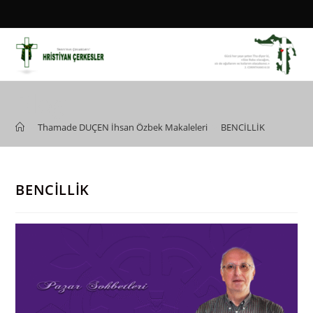
Skip
to
content
Blog
>
Thamade DUÇEN İhsan Özbek Makaleleri
>
BENCİLLİK
BENCİLLİK