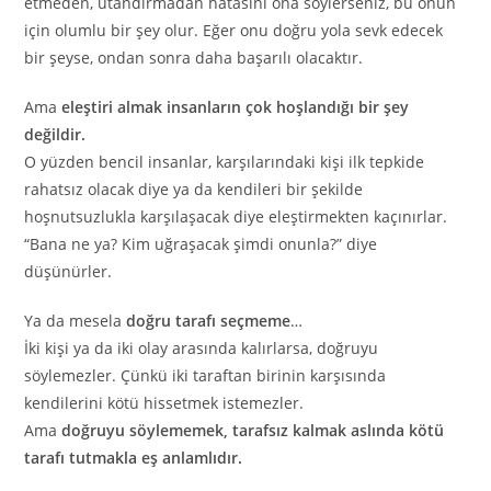
etmeden, utandırmadan hatasını ona söylerseniz, bu onun
için olumlu bir şey olur. Eğer onu doğru yola sevk edecek
bir şeyse, ondan sonra daha başarılı olacaktır.
Ama
eleştiri almak insanların çok hoşlandığı bir şey
değildir.
O yüzden bencil insanlar, karşılarındaki kişi ilk tepkide
rahatsız olacak diye ya da kendileri bir şekilde
hoşnutsuzlukla karşılaşacak diye eleştirmekten kaçınırlar.
“Bana ne ya? Kim uğraşacak şimdi onunla?” diye
düşünürler.
Ya da mesela
doğru tarafı seçmeme
…
İki kişi ya da iki olay arasında kalırlarsa, doğruyu
söylemezler. Çünkü iki taraftan birinin karşısında
kendilerini kötü hissetmek istemezler.
Ama
doğruyu söylememek, tarafsız kalmak aslında kötü
tarafı tutmakla eş anlamlıdır.