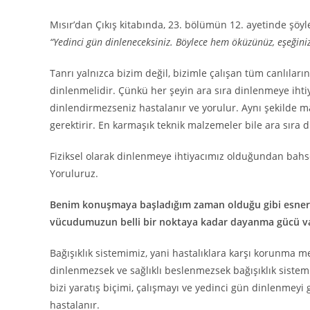
Mısır’dan Çıkış kitabında, 23. bölümün 12. ayetinde şöyl
“Yedinci gün dinleneceksiniz. Böylece hem öküzünüz, eşeğiniz
Tanrı yalnızca bizim değil, bizimle çalışan tüm canlılar
dinlenmelidir. Çünkü her şeyin ara sıra dinlenmeye ihtiy
dinlendirmezseniz hastalanır ve yorulur. Aynı şekilde ma
gerektirir. En karmaşık teknik malzemeler bile ara sıra
Fiziksel olarak dinlenmeye ihtiyacımız olduğundan bahs
Yoruluruz.
Benim konuşmaya başladığım zaman olduğu gibi esnersini
vücudumuzun belli bir noktaya kadar dayanma gücü va
Bağışıklık sistemimiz, yani hastalıklara karşı korunma m
dinlenmezsek ve sağlıklı beslenmezsek bağışıklık sistemi
bizi yaratış biçimi, çalışmayı ve yedinci gün dinlenmeyi
hastalanır.