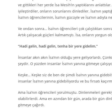
ve gittikleri her yerde İsa Mesih’in yaptıklarını anlattıla
iyileştirdiler, onların sorunlarını dinlediler. İsa’nın yaptı
İsa’nın öğrencilerinin, İsa’nın gücüyle ve İsa’nın adıyla 
Ve ondan sonra… İsa’nın öğrencileri çok çalıştıktan sonra
Artık çalışacak güçleri kalmamıştı. İsa, onların yorgun
“Hadi gelin, hadi gelin, tenha bir yere gidelim.”
İnsanlar akın akın İsa’nın olduğu yere geliyorlardı. Çünk
şeydir. O yüzden insanlar İsa’nın yanına gitmeye çalışıy
Keşke… Keşke siz de ben de şimdi İsa’nın yanına gidebilse
insanlar İsa’nın yanına gidebiliyordu ve bu fırsatı kaçır
Ama İsa’nın öğrencileri yorulmuştu. Dinlenmeleri gerekiyo
olabilirlerdi. Ama en azından bir gün, arada bir gün dinl
gitmeye çağırdı.