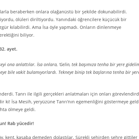
onlarla beraberken onlara olağanüstü bir şekilde dokunabilirdi.
iriyordu, ölüleri diriltiyordu. Yanındaki öğrencilere küçücük bir
özgür kılabilirdi. Ama İsa öyle yapmadı. Onların dinlenmeye
ektiğini biliyor.
32. ayet.
şeyi ona anlattılar. İsa onlara, ‘Gelin, tek başımıza tenha bir yere gideli
meye bile vakit bulamıyorlardı. Tekneye binip tek başlarına tenha bir yer
derdi. Tanrı ile ilgili gerçekleri anlatmaları için onları görevlendird
dir ki! İsa Mesih, yeryüzüne Tanrı’nın egemenliğini göstermeye geld
ıhta ölmeye geldi.
un! Rab yücedir!
köy, kent, kasaba demeden dolaştılar. Sürekli şehirden şehre gittiler