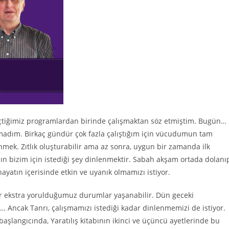
çtiğimiz programlardan birinde çalışmaktan söz etmiştim. Bugün…
madım. Birkaç gündür çok fazla çalıştığım için vücudumun tam
ek. Zıtlık oluşturabilir ama az sonra, uygun bir zamanda ilk
n bizim için istediği şey dinlenmektir. Sabah akşam ortada dolanı
hayatın içerisinde etkin ve uyanık olmamızı istiyor.
anlar ekstra yorulduğumuz durumlar yaşanabilir. Dün geceki
Ancak Tanrı, çalışmamızı istediği kadar dinlenmemizi de istiyor.
başlangıcında, Yaratılış kitabının ikinci ve üçüncü ayetlerinde bu