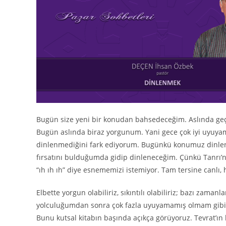
Bugün size yeni bir konudan bahsedeceğim. Aslında ge
Bugün aslında biraz yorgunum. Yani gece çok iyi uyuya
dinlenmediğini fark ediyorum. Bugünkü konumuz dinlenm
fırsatını bulduğumda gidip dinleneceğim. Çünkü Tanrı’nı
“ıh ıh ıh” diye esnememizi istemiyor. Tam tersine canlı, 
Elbette yorgun olabiliriz, sıkıntılı olabiliriz; bazı zam
yolculuğumdan sonra çok fazla uyuyamamış olmam gibi… 
Bunu kutsal kitabın başında açıkça görüyoruz. Tevrat’ın 