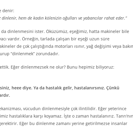
e denir:
 dinlenir, hem de kadın kölenizin oğulları ve yabancılar rahat eder.”
ın da dinlenmesini ister. Öküzümüz, eşeğimiz, hatta makineler bile
acı vardır. Örneğin, tarlada çalışan bir eşeği uzun süre
kineler de çok çalıştığında motorları ısınır, yağ değişimi veya bakı
 durup “dinlenmek” zorundadır.
ettik. Eğer dinlenmezsek ne olur? Bunu hepimiz biliyoruz:
z, heee diye. Ya da hastalık gelir, hastalanırsınız. Çünkü
rdır.
ekanizması, vücudun dinlenmesiyle çok ilintilidir. Eğer yeterince
miz hastalıklara karşı koyamaz. İşte o zaman hastalanırız. Tanrı’nı
 gerektirir. Eğer bu dinlenme zamanı yerine getirilmezse insanlar