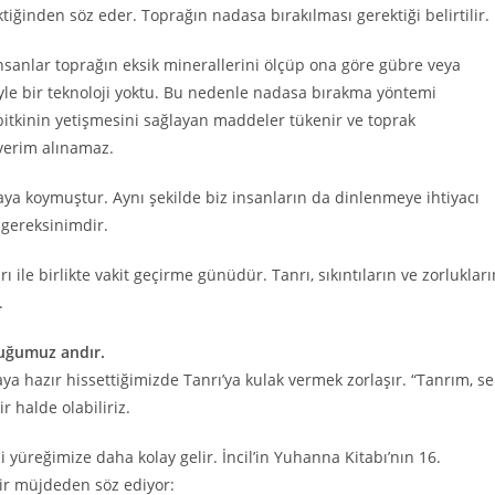
iğinden söz eder. Toprağın nadasa bırakılması gerektiği belirtilir.
 insanlar toprağın eksik minerallerini ölçüp ona göre gübre veya
yle bir teknoloji yoktu. Bu nedenle nadasa bırakma yöntemi
o bitkinin yetişmesini sağlayan maddeler tükenir ve toprak
 verim alınamaz.
taya koymuştur. Aynı şekilde biz insanların da dinlenmeye ihtiyacı
r gereksinimdir.
le birlikte vakit geçirme günüdür. Tanrı, sıkıntıların ve zorlukları
.
duğumuz andır.
 hazır hissettiğimizde Tanrı’ya kulak vermek zorlaşır. “Tanrım, s
r halde olabiliriz.
yüreğimize daha kolay gelir. İncil’in Yuhanna Kitabı’nın 16.
ir müjdeden söz ediyor: