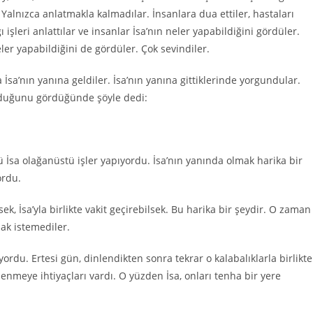
r. Yalnızca anlatmakla kalmadılar. İnsanlara dua ettiler, hastaları
ğı işleri anlattılar ve insanlar İsa’nın neler yapabildiğini gördüler.
neler yapabildiğini de gördüler. Çok sevindiler.
 İsa’nın yanına geldiler. İsa’nın yanına gittiklerinde yorgundular.
 olduğunu gördüğünde şöyle dedi:
ü İsa olağanüstü işler yapıyordu. İsa’nın yanında olmak harika bir
ordu.
k, İsa’yla birlikte vakit geçirebilsek. Bu harika bir şeydir. O zaman
mak istemediler.
rdu. Ertesi gün, dinlendikten sonra tekrar o kalabalıklarla birlikte
enmeye ihtiyaçları vardı. O yüzden İsa, onları tenha bir yere