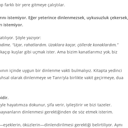
 farklı bir yere gitmeye çalıştılar.
larını istemiyor. Eğer yeterince dinlenmezsek, uykusuzluk çekersek
rı istemiyor.
tılıyor. Şöyle yazıyor:
endime. “Uçar, rahatlardım. Uzaklara kaçar, çöllerde konaklardım.”
kaçıp kuşlar gibi uçmak ister. Ama bizim kanatlarımız yok, biz
nın içinde uygun bir dinlenme vakti bulmalıyız. Kitapta yedinci
uhsal olarak dinlenmeye ve Tanrı’yla birlikte vakit geçirmeye, dua
idir.
hayatımıza dokunur, şifa verir, iyileştirir ve bizi tazeler.
 hayvanların dinlenmesi gerektiğinden de söz etmek isterim.
eklerin, öküzlerin—dinlendirilmesi gerektiği belirtiliyor. Aynı