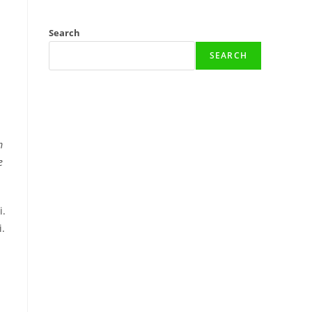
Search
SEARCH
m
e
i.
i.