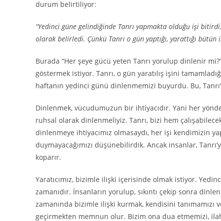
durum belirtiliyor:
“Yedinci güne gelindiğinde Tanrı yapmakta olduğu işi bitirdi
olarak belirledi. Çünkü Tanrı o gün yaptığı, yarattığı bütün iş
Burada “Her şeye gücü yeten Tanrı yorulup dinlenir mi?” 
göstermek istiyor. Tanrı, o gün yaratılış işini tamamladığ
haftanın yedinci günü dinlenmemizi buyurdu. Bu, Tanrı’n
Dinlenmek, vücudumuzun bir ihtiyacıdır. Yani her yönden 
ruhsal olarak dinlenmeliyiz. Tanrı, bizi hem çalışabilece
dinlenmeye ihtiyacımız olmasaydı, her işi kendimizin yap
duymayacağımızı düşünebilirdik. Ancak insanlar, Tanrı’y
koparır.
Yaratıcımız, bizimle ilişki içerisinde olmak istiyor. Yedi
zamanıdır. İnsanların yorulup, sıkıntı çekip sonra dinl
zamanında bizimle ilişki kurmak, kendisini tanımamızı v
geçirmekten memnun olur. Bizim ona dua etmemizi, ilah