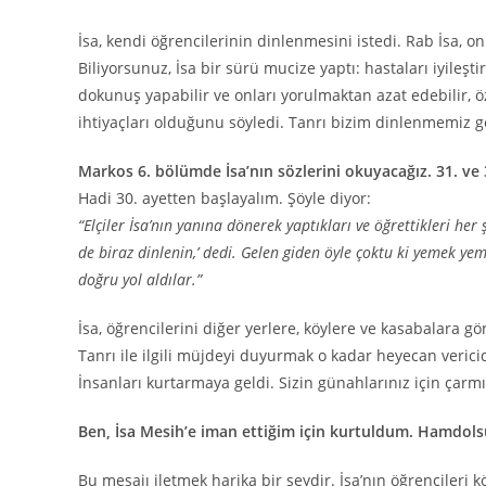
İsa, kendi öğrencilerinin dinlenmesini istedi. Rab İsa, 
Biliyorsunuz, İsa bir sürü mucize yaptı: hastaları iyileşt
dokunuş yapabilir ve onları yorulmaktan azat edebilir, 
ihtiyaçları olduğunu söyledi. Tanrı bizim dinlenmemiz ger
Markos 6. bölümde İsa’nın sözlerini okuyacağız. 31. ve 
Hadi 30. ayetten başlayalım. Şöyle diyor:
“Elçiler İsa’nın yanına dönerek yaptıkları ve öğrettikleri her 
de biraz dinlenin,’ dedi. Gelen giden öyle çoktu ki yemek ye
doğru yol aldılar.”
İsa, öğrencilerini diğer yerlere, köylere ve kasabalara gön
Tanrı ile ilgili müjdeyi duyurmak o kadar heyecan verici
İnsanları kurtarmaya geldi. Sizin günahlarınız için çarm
Ben, İsa Mesih’e iman ettiğim için kurtuldum. Hamdols
Bu mesajı iletmek harika bir şeydir. İsa’nın öğrencileri 