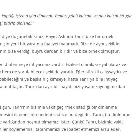
. Yaptığı işten o gün dinlendi. Yedinci günü kutsadı ve onu kutsal bir gü
i bitirip dinlendi.”
diye düşünebilirsiniz. Hayır. Aslında Tanrı bize bir örnek
ı için yeni bir yaratma faaliyeti yapmadı. Bize de aynı şekilde
ın bize verdiği buyruklardan biridir ve bize örnek olmuştur.
dinlenmeye ihtiyacımız vardır. Fiziksel olarak, sosyal olarak ve
k hem de yorulabilecek şekilde yarattı. Eğer sürekli çalışsaydık ve
abileceğini ve başka hiç kimseye, hatta Tanrı’ya bile ihtiyaç
a muhtaçtır. Tanrı’dan ayrı bir hayat, bizi yaşam kaynağımızdan
nci gün, Tanrı’nın bizimle vakit geçirmek istediği bir dinlenme
enmesini istemesinin nedeni sadece bu değildir. Tanrı, bu dinlenme
e varlığından hoşnut olmamızı ister. Çünkü Tanrı, bizimle vakit
iler söylememizi, tapınmamızı ve ibadet etmemizi arzu eder.