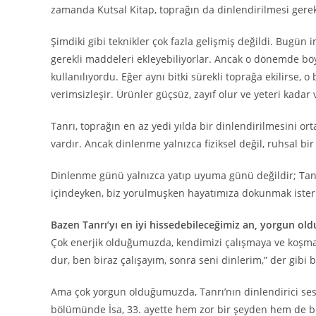
zamanda Kutsal Kitap, toprağın da dinlendirilmesi gerekt
Şimdiki gibi teknikler çok fazla gelişmiş değildi. Bugün
gerekli maddeleri ekleyebiliyorlar. Ancak o dönemde bö
kullanılıyordu. Eğer aynı bitki sürekli toprağa ekilirse, 
verimsizleşir. Ürünler güçsüz, zayıf olur ve yeteri kadar
Tanrı, toprağın en az yedi yılda bir dinlendirilmesini or
vardır. Ancak dinlenme yalnızca fiziksel değil, ruhsal bi
Dinlenme günü yalnızca yatıp uyuma günü değildir; Tanrı i
içindeyken, biz yorulmuşken hayatımıza dokunmak ister
Bazen Tanrı’yı en iyi hissedebileceğimiz an, yorgun ol
Çok enerjik olduğumuzda, kendimizi çalışmaya ve koşmaya
dur, ben biraz çalışayım, sonra seni dinlerim,” der gibi bi
Ama çok yorgun olduğumuzda, Tanrı’nın dinlendirici sesi 
bölümünde İsa, 33. ayette hem zor bir şeyden hem de b