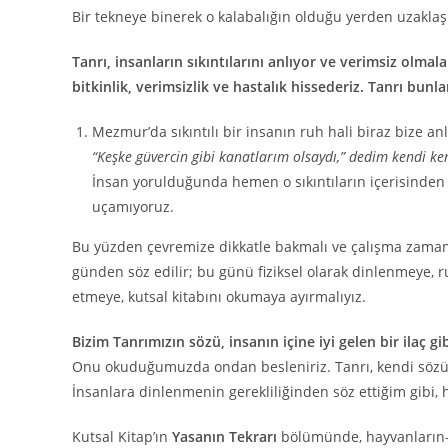
Bir tekneye binerek o kalabalığın olduğu yerden uzaklaşıp
Tanrı, insanların sıkıntılarını anlıyor ve verimsiz olma
bitkinlik, verimsizlik ve hastalık hissederiz. Tanrı bunla
Mezmur’da sıkıntılı bir insanın ruh hali biraz bize anla
“Keşke güvercin gibi kanatlarım olsaydı,” dedim kendi k
İnsan yorulduğunda hemen o sıkıntıların içerisinden 
uçamıyoruz.
Bu yüzden çevremize dikkatle bakmalı ve çalışma zamanı
günden söz edilir; bu günü fiziksel olarak dinlenmeye, r
etmeye, kutsal kitabını okumaya ayırmalıyız.
Bizim Tanrımızın sözü, insanın içine iyi gelen bir ilaç gib
Onu okuduğumuzda ondan besleniriz. Tanrı, kendi sözüyle 
İnsanlara dinlenmenin gerekliliğinden söz ettiğim gibi,
Kutsal Kitap’ın
Yasanın Tekrarı
bölümünde, hayvanların—eş