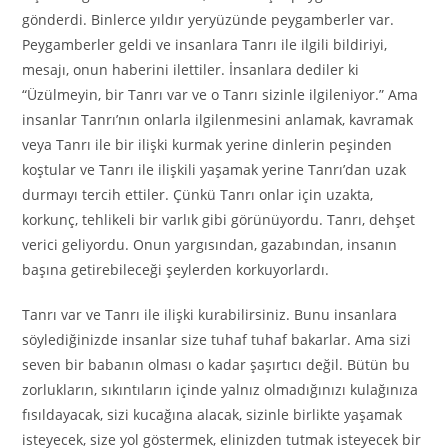
gönderdi. Binlerce yıldır yeryüzünde peygamberler var.
Peygamberler geldi ve insanlara Tanrı ile ilgili bildiriyi,
mesajı, onun haberini ilettiler. İnsanlara dediler ki
“Üzülmeyin, bir Tanrı var ve o Tanrı sizinle ilgileniyor.” Ama
insanlar Tanrı’nın onlarla ilgilenmesini anlamak, kavramak
veya Tanrı ile bir ilişki kurmak yerine dinlerin peşinden
koştular ve Tanrı ile ilişkili yaşamak yerine Tanrı’dan uzak
durmayı tercih ettiler. Çünkü Tanrı onlar için uzakta,
korkunç, tehlikeli bir varlık gibi görünüyordu. Tanrı, dehşet
verici geliyordu. Onun yargısından, gazabından, insanın
başına getirebileceği şeylerden korkuyorlardı.
Tanrı var ve Tanrı ile ilişki kurabilirsiniz. Bunu insanlara
söylediğinizde insanlar size tuhaf tuhaf bakarlar. Ama sizi
seven bir babanın olması o kadar şaşırtıcı değil. Bütün bu
zorlukların, sıkıntıların içinde yalnız olmadığınızı kulağınıza
fısıldayacak, sizi kucağına alacak, sizinle birlikte yaşamak
isteyecek, size yol göstermek, elinizden tutmak isteyecek bir