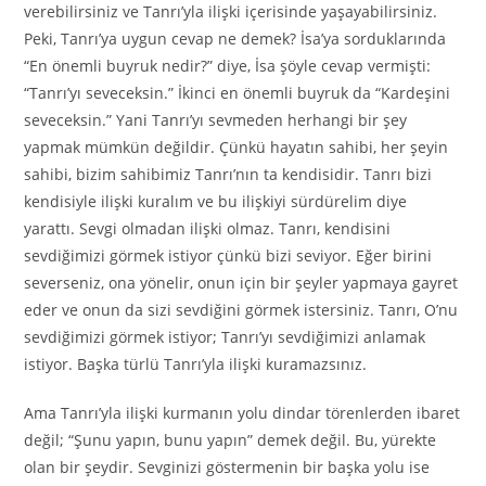
verebilirsiniz ve Tanrı’yla ilişki içerisinde yaşayabilirsiniz.
Peki, Tanrı’ya uygun cevap ne demek? İsa’ya sorduklarında
“En önemli buyruk nedir?” diye, İsa şöyle cevap vermişti:
“Tanrı’yı seveceksin.” İkinci en önemli buyruk da “Kardeşini
seveceksin.” Yani Tanrı’yı sevmeden herhangi bir şey
yapmak mümkün değildir. Çünkü hayatın sahibi, her şeyin
sahibi, bizim sahibimiz Tanrı’nın ta kendisidir. Tanrı bizi
kendisiyle ilişki kuralım ve bu ilişkiyi sürdürelim diye
yarattı. Sevgi olmadan ilişki olmaz. Tanrı, kendisini
sevdiğimizi görmek istiyor çünkü bizi seviyor. Eğer birini
severseniz, ona yönelir, onun için bir şeyler yapmaya gayret
eder ve onun da sizi sevdiğini görmek istersiniz. Tanrı, O’nu
sevdiğimizi görmek istiyor; Tanrı’yı sevdiğimizi anlamak
istiyor. Başka türlü Tanrı’yla ilişki kuramazsınız.
Ama Tanrı’yla ilişki kurmanın yolu dindar törenlerden ibaret
değil; “Şunu yapın, bunu yapın” demek değil. Bu, yürekte
olan bir şeydir. Sevginizi göstermenin bir başka yolu ise