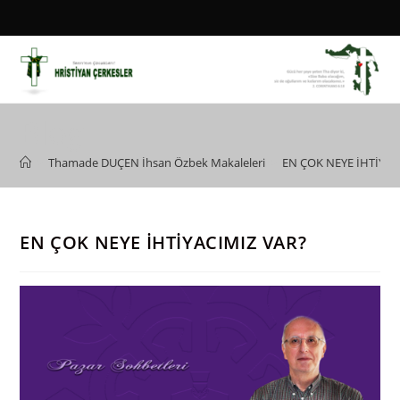
Skip
to
content
Blog
>
Thamade DUÇEN İhsan Özbek Makaleleri
>
EN ÇOK NEYE İHTİYAC
EN ÇOK NEYE İHTİYACIMIZ VAR?