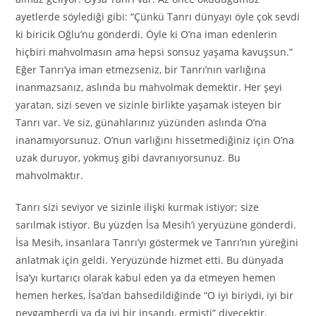
ayetlerde söylediği gibi: “Çünkü Tanrı dünyayı öyle çok sevdi
ki biricik Oğlu’nu gönderdi. Öyle ki O’na iman edenlerin
hiçbiri mahvolmasın ama hepsi sonsuz yaşama kavuşsun.”
Eğer Tanrı’ya iman etmezseniz, bir Tanrı’nın varlığına
inanmazsanız, aslında bu mahvolmak demektir. Her şeyi
yaratan, sizi seven ve sizinle birlikte yaşamak isteyen bir
Tanrı var. Ve siz, günahlarınız yüzünden aslında O’na
inanamıyorsunuz. O’nun varlığını hissetmediğiniz için O’na
uzak duruyor, yokmuş gibi davranıyorsunuz. Bu
mahvolmaktır.
Tanrı sizi seviyor ve sizinle ilişki kurmak istiyor; size
sarılmak istiyor. Bu yüzden İsa Mesih’i yeryüzüne gönderdi.
İsa Mesih, insanlara Tanrı’yı göstermek ve Tanrı’nın yüreğini
anlatmak için geldi. Yeryüzünde hizmet etti. Bu dünyada
İsa’yı kurtarıcı olarak kabul eden ya da etmeyen hemen
hemen herkes, İsa’dan bahsedildiğinde “O iyi biriydi, iyi bir
peygamberdi ya da iyi bir insandı, ermişti” diyecektir.