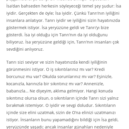
İsa’dan bahseden herkesin söyleyeceği temel şey şudur: İsa
iyidir. Gerçekten de öyle; İsa iyidir. Çünkü Tanrı’nın iyiliğini
insanlara anlatıyor. Tanrı iyidir ve iyiliğini sizin hayatınızda
göstermek istiyor. İsa yeryüzüne geldi ve Tanrı’yı bize
gösterdi. İsa iyi olduğu için Tanrı’nın da iyi olduğunu
biliyoruz. İsa yeryüzüne geldiği için, Tanrı’nın insanları çok
sevdiğini anlıyoruz.
Tanrı sizi seviyor ve sizin hayatınızda kendi iyiliğinin
görünmesini istiyor. O iş sıkıntılarınız mı var? Kredi
borcunuz mu var? Okulda sorunlarınız mı var? Eşinizle,
kocanızla, karınızla bir sıkıntınız mı var? Annenizle,
babanızla… Ne diyeyim, aklıma gelmiyor. Hangi konuda
sıkıntınız olursa olsun, o sıkıntıların içinde Tanrı sizi yalnız
bırakmak istemiyor. O iyidir ve sevgi doludur. Sıkıntıların
içinde size elini uzatmak, sizin de O’na elinizi uzatmanızı
istiyor. İnsanların bunu yapamadığını bildiği için İsa geldi,
yeryüzünde yaşadı; ancak insanlar günahları nedeniyle