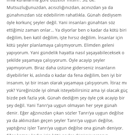
Mutsuzluğunuzdan, acısızlığınızdan, acınızdan ya da
günahınızdan söz edebilirim rahatlıkla. Günah dediysem
öyle korkunç şeyler değil. Yani insanları günahtan söz
ettiğimiz zaman onlar… Ya diyorlar ben o kadar da kötü biri
değilim, ben katil değilim, işte hırsız değilim. İnsanlar için
kötü şeyler planlamaya çalışmıyorum. Elimden geleni
yapıyorum. Yani gündelik hayatta nasıl yaşayabileceksek o
şekilde yaşamaya çalışıyorum. Öyle acayip şeyler
yapmıyorum. Biraz daha üstüne giderseniz insanların
diyebilirler ki, aslında o kadar da fena değilim, ben iyi bir
insanım, iyi bir insan olarak yaşamaya çalışıyorum. İtiraz mı
yok? Yüreğinizde iyi olmak isteyebilirsiniz ama iyi olacak güç
bizde pek fazla yok. Günah dediğim şey öyle çok acayip bir
şey değil. Yani Tanrı’ya uygun olmayan her şeye günah
denir. Eğer ağzınızdan çıkan sözler Tanrı’ya uygun değilse
ya da aklınızdan geçen şeyler Tanrı’ya uygun değilse,
yaptığınız işler Tanrı’ya uygun değilse ona günah deniyor.