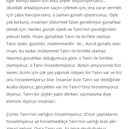
Eğer komşu kadın için kötü şeyler düşünüyorsanız…
okuldaki arkadaşınızın saçını çekmek için, ona zarar vermek
için çaba harcıyorsanız, o zaman günah işliyorsunuz. Öyle
çok korkunç, insanları öldürmek falan gerekmiyor günahkar
olmak için. Herkes günah işledi ve Tanrı’nın yüceliğinden
yoksun kaldı. İnsan, günahkar Tanrı ile birlikte olamaz.
Tanrı iyidir, güzeldir, mükemmeldir. Ve… Azıcık günahı olan
insan, bu kadar mükemmel Tanrı ile birlikte olamaz.
Hepimiz günahkar olduğumuza göre, o Tanrı ile birlikte
olamıyoruz. o Tanrı hissedemiyoruz. Bütün yeryüzünde bizi
seven, bizim için çok şey yapmak isteyen bir Tanrı var ve biz
onu hissedemiyoruz bile. İnsanlar bize Tanrı var dediğinde
Acaba diyoruz, gerçekten var mı Tanrı? Onu hissetmiyoruz
diyoruz. Tanrı bir şeyler yaptı derken, saçmalama diye
elimizle itiyoruz insanları.
Çünkü Tanrı’nın varlığını hissetmiyoruz, O’nun yaptıklarını
hissetmiyoruz ve hissetmedikçe Tanrı’nın varlığı bize akıl
almaz geliyor. Oysa Tanrı var. Az önce okuduğumuz