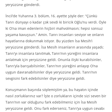
yeryüzüne gönderdi.
İncil’de Yuhanna 3. bölüm, 16. ayette şöyle der: “Çünkü
Tanrı dünyayı o kadar çok sevdi ki biricik Oğlu’nu verdi. Öyle
ki O’na iman edenlerin hiçbiri mahvolmasın; hepsi sonsuz
yaşama kavuşsun.” Amin. Tanrı insanları seviyor ve onların
hayatlarına dokunmak istiyor. Bu yüzden İsa Mesih’i
yeryüzüne gönderdi. İsa Mesih insanların arasında yaşadı;
Tanrı’yı insanlara tanıtmak, Tanrı’nın yüreğini insanlara
anlatmak için yeryüzüne geldi. Onunla ilişki kurabilsinler,
Tanrı’yla barışabilsinler, Tanrı’nın yüreğini anlayıp O’na
uygun davranabilsinler diye yeryüzüne geldi. Tanrı’nın
sevgisini fark edebilsinler diye yeryüzüne geldi.
Konuşmanın başında söylemiştim ya, bu hayatın içinde
nasıl zorluklarınız var? İşte o zorlukların içinde sizi seven bir
Tanrı’nın var olduğunu fark edebilmeniz için İsa Mesih
yeryüzüne geldi. Onu fark ederseniz, Tanrı’ya uygun cevabı