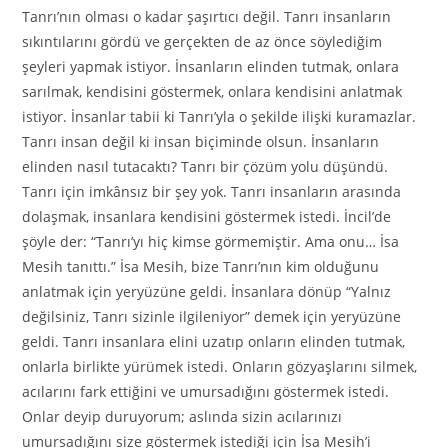
Tanrı’nın olması o kadar şaşırtıcı değil. Tanrı insanların
sıkıntılarını gördü ve gerçekten de az önce söylediğim
şeyleri yapmak istiyor. İnsanların elinden tutmak, onlara
sarılmak, kendisini göstermek, onlara kendisini anlatmak
istiyor. İnsanlar tabii ki Tanrı’yla o şekilde ilişki kuramazlar.
Tanrı insan değil ki insan biçiminde olsun. İnsanların
elinden nasıl tutacaktı? Tanrı bir çözüm yolu düşündü.
Tanrı için imkânsız bir şey yok. Tanrı insanların arasında
dolaşmak, insanlara kendisini göstermek istedi. İncil’de
şöyle der: “Tanrı’yı hiç kimse görmemiştir. Ama onu… İsa
Mesih tanıttı.” İsa Mesih, bize Tanrı’nın kim olduğunu
anlatmak için yeryüzüne geldi. İnsanlara dönüp “Yalnız
değilsiniz, Tanrı sizinle ilgileniyor” demek için yeryüzüne
geldi. Tanrı insanlara elini uzatıp onların elinden tutmak,
onlarla birlikte yürümek istedi. Onların gözyaşlarını silmek,
acılarını fark ettiğini ve umursadığını göstermek istedi.
Onlar deyip duruyorum; aslında sizin acılarınızı
umursadığını size göstermek istediği için İsa Mesih’i