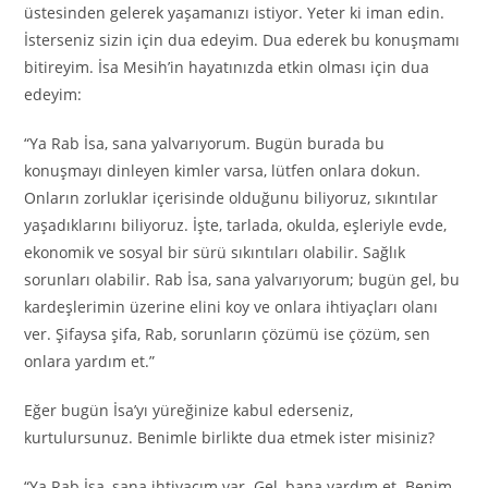
üstesinden gelerek yaşamanızı istiyor. Yeter ki iman edin.
İsterseniz sizin için dua edeyim. Dua ederek bu konuşmamı
bitireyim. İsa Mesih’in hayatınızda etkin olması için dua
edeyim:
“Ya Rab İsa, sana yalvarıyorum. Bugün burada bu
konuşmayı dinleyen kimler varsa, lütfen onlara dokun.
Onların zorluklar içerisinde olduğunu biliyoruz, sıkıntılar
yaşadıklarını biliyoruz. İşte, tarlada, okulda, eşleriyle evde,
ekonomik ve sosyal bir sürü sıkıntıları olabilir. Sağlık
sorunları olabilir. Rab İsa, sana yalvarıyorum; bugün gel, bu
kardeşlerimin üzerine elini koy ve onlara ihtiyaçları olanı
ver. Şifaysa şifa, Rab, sorunların çözümü ise çözüm, sen
onlara yardım et.”
Eğer bugün İsa’yı yüreğinize kabul ederseniz,
kurtulursunuz. Benimle birlikte dua etmek ister misiniz?
“Ya Rab İsa, sana ihtiyacım var. Gel, bana yardım et. Benim