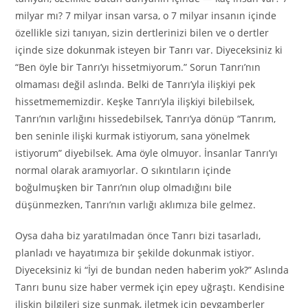
milyar mı? 7 milyar insan varsa, o 7 milyar insanın içinde
özellikle sizi tanıyan, sizin dertlerinizi bilen ve o dertler
içinde size dokunmak isteyen bir Tanrı var. Diyeceksiniz ki
“Ben öyle bir Tanrı’yı hissetmiyorum.” Sorun Tanrı’nın
olmaması değil aslında. Belki de Tanrı’yla ilişkiyi pek
hissetmememizdir. Keşke Tanrı’yla ilişkiyi bilebilsek,
Tanrı’nın varlığını hissedebilsek, Tanrı’ya dönüp “Tanrım,
ben seninle ilişki kurmak istiyorum, sana yönelmek
istiyorum” diyebilsek. Ama öyle olmuyor. İnsanlar Tanrı’yı
normal olarak aramıyorlar. O sıkıntıların içinde
boğulmuşken bir Tanrı’nın olup olmadığını bile
düşünmezken, Tanrı’nın varlığı aklımıza bile gelmez.
Oysa daha biz yaratılmadan önce Tanrı bizi tasarladı,
planladı ve hayatımıza bir şekilde dokunmak istiyor.
Diyeceksiniz ki “İyi de bundan neden haberim yok?” Aslında
Tanrı bunu size haber vermek için epey uğraştı. Kendisine
ilişkin bilgileri size sunmak, iletmek için peygamberler