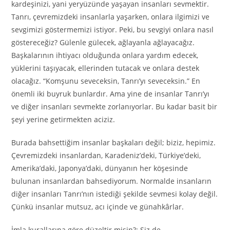
kardeşinizi, yani yeryüzünde yaşayan insanları sevmektir.
Tanrı, çevremizdeki insanlarla yaşarken, onlara ilgimizi ve
sevgimizi göstermemizi istiyor. Peki, bu sevgiyi onlara nasıl
göstereceğiz? Gülenle gülecek, ağlayanla ağlayacağız.
Başkalarının ihtiyacı olduğunda onlara yardım edecek,
yüklerini taşıyacak, ellerinden tutacak ve onlara destek
olacağız. “Komşunu seveceksin, Tanrı’yı seveceksin.” En
önemli iki buyruk bunlardır. Ama yine de insanlar Tanrı’yı
ve diğer insanları sevmekte zorlanıyorlar. Bu kadar basit bir
şeyi yerine getirmekten aciziz.
Burada bahsettiğim insanlar başkaları değil; biziz, hepimiz.
Çevremizdeki insanlardan, Karadeniz’deki, Türkiye’deki,
Amerika’daki, Japonya’daki, dünyanın her köşesinde
bulunan insanlardan bahsediyorum. Normalde insanların
diğer insanları Tanrı’nın istediği şekilde sevmesi kolay değil.
Çünkü insanlar mutsuz, acı içinde ve günahkârlar.
İmla kurallarına göre düzeltir misin?: Siz de.