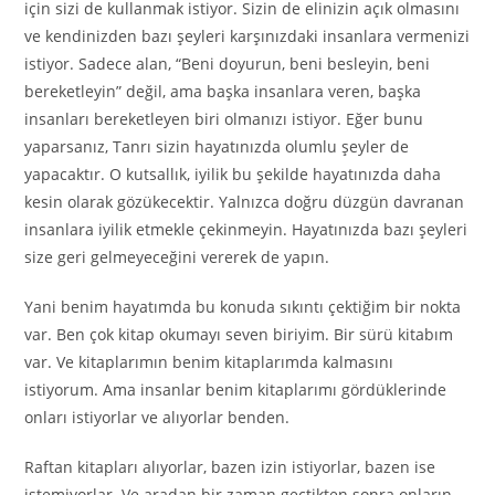
için sizi de kullanmak istiyor. Sizin de elinizin açık olmasını
ve kendinizden bazı şeyleri karşınızdaki insanlara vermenizi
istiyor. Sadece alan, “Beni doyurun, beni besleyin, beni
bereketleyin” değil, ama başka insanlara veren, başka
insanları bereketleyen biri olmanızı istiyor. Eğer bunu
yaparsanız, Tanrı sizin hayatınızda olumlu şeyler de
yapacaktır. O kutsallık, iyilik bu şekilde hayatınızda daha
kesin olarak gözükecektir. Yalnızca doğru düzgün davranan
insanlara iyilik etmekle çekinmeyin. Hayatınızda bazı şeyleri
size geri gelmeyeceğini vererek de yapın.
Yani benim hayatımda bu konuda sıkıntı çektiğim bir nokta
var. Ben çok kitap okumayı seven biriyim. Bir sürü kitabım
var. Ve kitaplarımın benim kitaplarımda kalmasını
istiyorum. Ama insanlar benim kitaplarımı gördüklerinde
onları istiyorlar ve alıyorlar benden.
Raftan kitapları alıyorlar, bazen izin istiyorlar, bazen ise
istemiyorlar. Ve aradan bir zaman geçtikten sonra onların