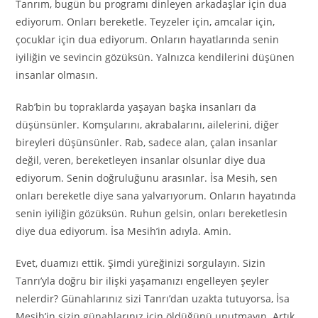
Tanrım, bugün bu programı dinleyen arkadaşlar için dua
ediyorum. Onları bereketle. Teyzeler için, amcalar için,
çocuklar için dua ediyorum. Onların hayatlarında senin
iyiliğin ve sevincin gözüksün. Yalnızca kendilerini düşünen
insanlar olmasın.
Rab’bin bu topraklarda yaşayan başka insanları da
düşünsünler. Komşularını, akrabalarını, ailelerini, diğer
bireyleri düşünsünler. Rab, sadece alan, çalan insanlar
değil, veren, bereketleyen insanlar olsunlar diye dua
ediyorum. Senin doğruluğunu arasınlar. İsa Mesih, sen
onları bereketle diye sana yalvarıyorum. Onların hayatında
senin iyiliğin gözüksün. Ruhun gelsin, onları bereketlesin
diye dua ediyorum. İsa Mesih’in adıyla. Amin.
Evet, duamızı ettik. Şimdi yüreğinizi sorgulayın. Sizin
Tanrı’yla doğru bir ilişki yaşamanızı engelleyen şeyler
nelerdir? Günahlarınız sizi Tanrı’dan uzakta tutuyorsa, İsa
Mesih’in sizin günahlarınız için öldüğünü unutmayın. Artık