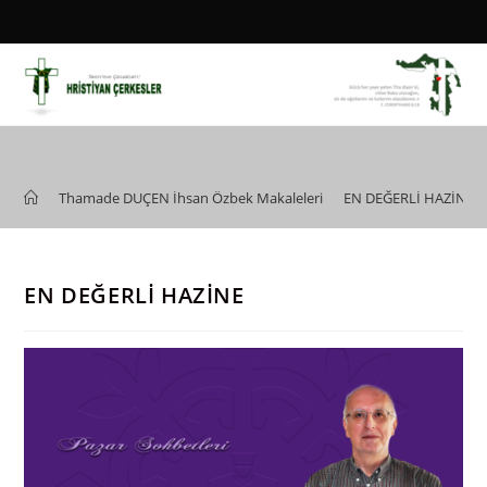
Skip
to
content
Blog
>
Thamade DUÇEN İhsan Özbek Makaleleri
>
EN DEĞERLİ HAZİNE
EN DEĞERLİ HAZİNE