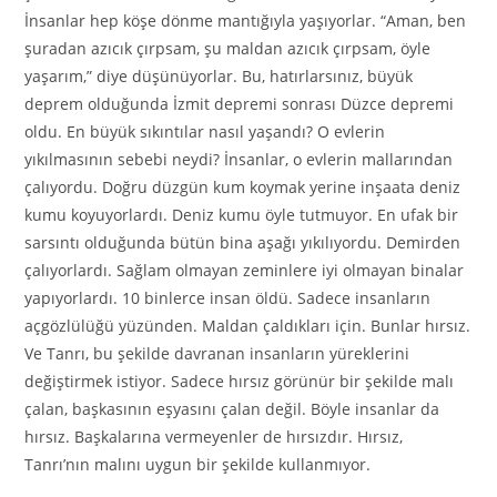
İnsanlar hep köşe dönme mantığıyla yaşıyorlar. “Aman, ben
şuradan azıcık çırpsam, şu maldan azıcık çırpsam, öyle
yaşarım,” diye düşünüyorlar. Bu, hatırlarsınız, büyük
deprem olduğunda İzmit depremi sonrası Düzce depremi
oldu. En büyük sıkıntılar nasıl yaşandı? O evlerin
yıkılmasının sebebi neydi? İnsanlar, o evlerin mallarından
çalıyordu. Doğru düzgün kum koymak yerine inşaata deniz
kumu koyuyorlardı. Deniz kumu öyle tutmuyor. En ufak bir
sarsıntı olduğunda bütün bina aşağı yıkılıyordu. Demirden
çalıyorlardı. Sağlam olmayan zeminlere iyi olmayan binalar
yapıyorlardı. 10 binlerce insan öldü. Sadece insanların
açgözlülüğü yüzünden. Maldan çaldıkları için. Bunlar hırsız.
Ve Tanrı, bu şekilde davranan insanların yüreklerini
değiştirmek istiyor. Sadece hırsız görünür bir şekilde malı
çalan, başkasının eşyasını çalan değil. Böyle insanlar da
hırsız. Başkalarına vermeyenler de hırsızdır. Hırsız,
Tanrı’nın malını uygun bir şekilde kullanmıyor.