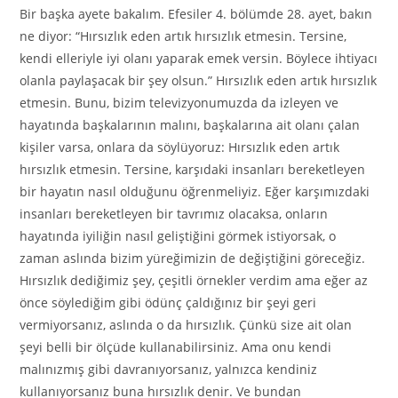
Bir başka ayete bakalım. Efesiler 4. bölümde 28. ayet, bakın
ne diyor: “Hırsızlık eden artık hırsızlık etmesin. Tersine,
kendi elleriyle iyi olanı yaparak emek versin. Böylece ihtiyacı
olanla paylaşacak bir şey olsun.” Hırsızlık eden artık hırsızlık
etmesin. Bunu, bizim televizyonumuzda da izleyen ve
hayatında başkalarının malını, başkalarına ait olanı çalan
kişiler varsa, onlara da söylüyoruz: Hırsızlık eden artık
hırsızlık etmesin. Tersine, karşıdaki insanları bereketleyen
bir hayatın nasıl olduğunu öğrenmeliyiz. Eğer karşımızdaki
insanları bereketleyen bir tavrımız olacaksa, onların
hayatında iyiliğin nasıl geliştiğini görmek istiyorsak, o
zaman aslında bizim yüreğimizin de değiştiğini göreceğiz.
Hırsızlık dediğimiz şey, çeşitli örnekler verdim ama eğer az
önce söylediğim gibi ödünç çaldığınız bir şeyi geri
vermiyorsanız, aslında o da hırsızlık. Çünkü size ait olan
şeyi belli bir ölçüde kullanabilirsiniz. Ama onu kendi
malınızmış gibi davranıyorsanız, yalnızca kendiniz
kullanıyorsanız buna hırsızlık denir. Ve bundan