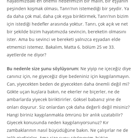
hayatımızdaki en önemli hedefimizin bir malın, bir eşyanın
peşinden koşmak olması, Tanrı’nın istemediği bir şeydir. Ya
da daha çok mal, daha çok eşya biriktirmek, Tanrı’nın bizim
için istediği hedefler arasında yoktur. Tanrı, çok açık ve net
bir şekilde bizim hayatımızda sevincin, bereketin olmasını
ister. Ama bu sevinci ve bereketi yalnızca eşyadan elde
etmemizi istemez. Bakalım, Matta 6. bölüm 25 ve 33.
ayetlerde ne diyor?
Bu nedenle size şunu söylüyorum:
Ne yiyip ne içeceğiz diye
canınız için, ne giyeceğiz diye bedeniniz için kaygılanmayın.
Can, yiyecekten beden de giyecekten daha önemli değil mi?
Gökte uçan kuşlara bakın, ne ekerler ne biçerler, ne de
ambarlarda yiyecek biriktirirler. Göksel babanız yine de
onları doyurur. Siz onlardan çok daha değerli değil misiniz?
Hangi biriniz kaygılanmakla ömrünü bir anlık uzatabilir?
Giyecek konusunda neden kaygılanıyorsunuz? Kır
zambaklarının nasıl büyüdüğüne bakın. Ne çalışırlar ne de
iplik giydirirler. Ama size şunu söyleyeyim, bütün