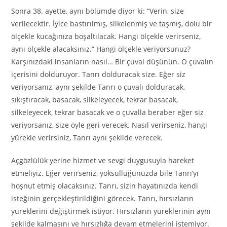
Sonra 38. ayette, aynı bölümde diyor ki: “Verin, size
verilecektir. İyice bastırılmış, silkelenmiş ve taşmış, dolu bir
ölçekle kucağınıza boşaltılacak. Hangi ölçekle verirseniz,
aynı ölçekle alacaksınız.” Hangi ölçekle veriyorsunuz?
Karşınızdaki insanların nasıl… Bir çuval düşünün. O çuvalın
içerisini dolduruyor. Tanrı dolduracak size. Eğer siz
veriyorsanız, aynı şekilde Tanrı o çuvalı dolduracak,
sıkıştıracak, basacak, silkeleyecek, tekrar basacak,
silkeleyecek, tekrar basacak ve o çuvalla beraber eğer siz
veriyorsanız, size öyle geri verecek. Nasıl verirseniz, hangi
yürekle verirsiniz, Tanrı aynı şekilde verecek.
Açgözlülük yerine hizmet ve sevgi duygusuyla hareket
etmeliyiz. Eğer verirseniz, yoksulluğunuzda bile Tanrı’yı
hoşnut etmiş olacaksınız. Tanrı, sizin hayatınızda kendi
isteğinin gerçekleştirildiğini görecek. Tanrı, hırsızların
yüreklerini değiştirmek istiyor. Hırsızların yüreklerinin aynı
şekilde kalmasını ve hırsızlığa devam etmelerini istemiyor.