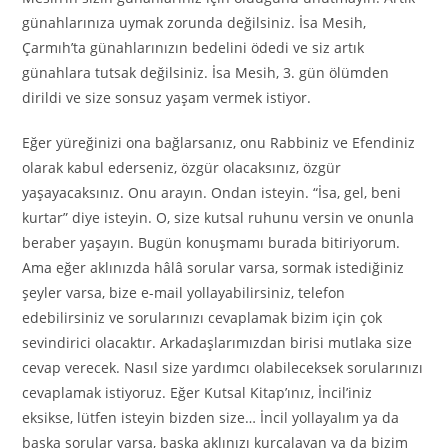
günahlarınıza uymak zorunda değilsiniz. İsa Mesih,
Çarmıh’ta günahlarınızın bedelini ödedi ve siz artık
günahlara tutsak değilsiniz. İsa Mesih, 3. gün ölümden
dirildi ve size sonsuz yaşam vermek istiyor.
Eğer yüreğinizi ona bağlarsanız, onu Rabbiniz ve Efendiniz
olarak kabul ederseniz, özgür olacaksınız, özgür
yaşayacaksınız. Onu arayın. Ondan isteyin. “İsa, gel, beni
kurtar” diye isteyin. O, size kutsal ruhunu versin ve onunla
beraber yaşayın. Bugün konuşmamı burada bitiriyorum.
Ama eğer aklınızda hâlâ sorular varsa, sormak istediğiniz
şeyler varsa, bize e-mail yollayabilirsiniz, telefon
edebilirsiniz ve sorularınızı cevaplamak bizim için çok
sevindirici olacaktır. Arkadaşlarımızdan birisi mutlaka size
cevap verecek. Nasıl size yardımcı olabileceksek sorularınızı
cevaplamak istiyoruz. Eğer Kutsal Kitap’ınız, İncil’iniz
eksikse, lütfen isteyin bizden size… İncil yollayalım ya da
başka sorular varsa, başka aklınızı kurcalayan ya da bizim