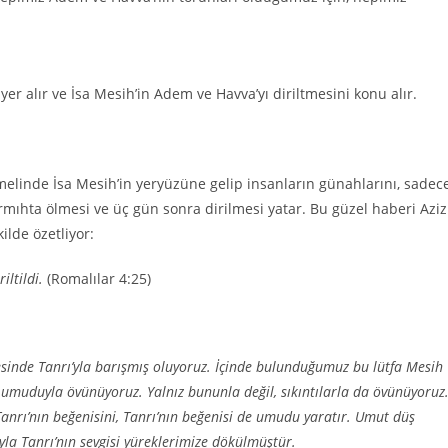
er alır ve İsa Mesih’in Adem ve Havva’yı diriltmesini konu alır.
 Temelinde İsa Mesih’in yeryüzüne gelip insanların günahlarını, sadec
rmıhta ölmesi ve üç gün sonra dirilmesi yatar. Bu güzel haberi Aziz
lde özetliyor:
iltildi.
(Romalılar 4:25)
sinde Tanrı’yla barışmış oluyoruz. İçinde bulunduğumuz bu lütfa Mesih
k umuduyla övünüyoruz. Yalnız bununla değil, sıkıntılarla da övünüyoruz
anrı’nın beğenisini, Tanrı’nın beğenisi de umudu yaratır. Umut düş
ıyla Tanrı’nın sevgisi yüreklerimize dökülmüştür.