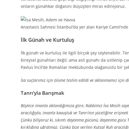
onların günahkar doğasını düşüşten miras ediniyoruz.
Anastasis Sahnesi İstanbul’da yer alan Kariye Camii’nde y
İlk Günah ve Kurtuluş
İlk günah ve kurtuluş ile ilgili birçok şey söylenebilir.
bireysel günahları değil; ama asli günahı da üstlenip ça
Pavlus İncil’de Romalılar mektubunda olağanüstü bir şeki
İsa suçlarımız için ölüme teslim edildi ve aklanmamız için dir
Tanrı’yla Barışmak
Böylece imanla aklandığımıza göre, Rabbimiz İsa Mesih saye
aracılığıyla, imanla kavuştuk ve Tanrı’nın yüceliğine erişme
Çünkü biliyoruz ki, sıkıntı dayanma gücünü, dayanma gücü T
kırıklığına uğratmaz. Çünkü bize verilen Kutsal Ruh aracılığ