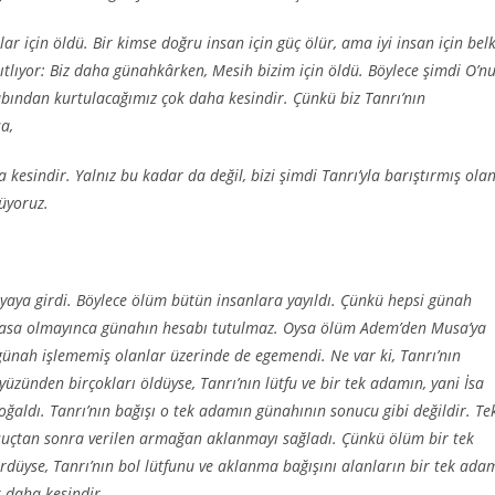
r için öldü. Bir kimse doğru insan için güç ölür, ama iyi insan için belk
anıtlıyor: Biz daha günahkârken, Mesih bizim için öldü. Böylece şimdi O’n
zabından kurtulacağımız çok daha kesindir. Çünkü biz Tanrı’nın
a,
esindir. Yalnız bu kadar da değil, bizi şimdi Tanrı’yla barıştırmış ola
nüyoruz.
nyaya girdi. Böylece ölüm bütün insanlara yayıldı. Çünkü hepsi günah
 yasa olmayınca günahın hesabı tutulmaz. Oysa ölüm Adem’den Musa’ya
 günah işlememiş olanlar üzerinde de egemendi. Ne var ki, Tanrı’nın
yüzünden birçokları öldüyse, Tanrı’nın lütfu ve bir tek adamın, yani İsa
çoğaldı. Tanrı’nın bağışı o tek adamın günahının sonucu gibi değildir. Te
 suçtan sonra verilen armağan aklanmayı sağladı. Çünkü ölüm bir tek
düyse, Tanrı’nın bol lütfunu ve aklanma bağışını alanların bir tek ada
 daha kesindir.