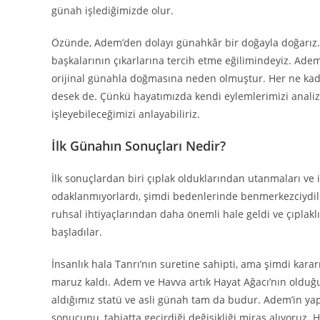
günah işlediğimizde olur.
Özünde, Adem’den dolayı günahkâr bir doğayla doğarız. B
başkalarının çıkarlarına tercih etme eğilimindeyiz. Ade
orijinal günahla doğmasına neden olmuştur. Her ne kad
desek de. Çünkü hayatımızda kendi eylemlerimizi anali
işleyebileceğimizi anlayabiliriz.
İlk Günahın Sonuçları Nedir?
İlk sonuçlardan biri çıplak olduklarından utanmaları ve i
odaklanmıyorlardı, şimdi bedenlerinde benmerkezciydiler. 
ruhsal ihtiyaçlarından daha önemli hale geldi ve çıplaklı
başladılar.
İnsanlık hala Tanrı’nın suretine sahipti, ama şimdi kar
maruz kaldı. Adem ve Havva artık Hayat Ağacı’nın oldu
aldığımız statü ve asli günah tam da budur. Adem’in ya
sonucunu, tabiatta geçirdiği değişikliği miras alıyoruz