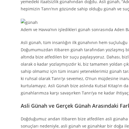
yemedeki itaatsizlik günahından doğdu. Asli günah, “A
hepimizin Tanrı’nın gözünde sahip olduğu günah ve suçlu
Adem ve Havva’nın işledikleri günah sonrasında Aden B
Asli günah, tüm insanlığın ilk günahının hem suçluluğ
Doğumumuzdan itibaren günah tarafından yozlaşmış bir h
altında bize atfedilen bir suçu paylaşıyoruz. Dahası, bizl
olarak o kadar yozlaşmışızdır ki, biz tamamen yoldan ç
sahip olmamız için tüm insani yeteneklerimiz günah taraf
ki ruhsal olarak Tanrı’yı sevemez, O’nun müjdesine in
kurtulamayız. Asli Günah bize aslında Kutsal Kitap’ın da
günahlarımıza karşı savaşırken Tanrı’ya ne kadar ihtiy
Asli Günah ve Gerçek Günah Arasındaki Far
Doğduğumuz andan itibaren bize atfedilen asli günaha 
sonuçları nedeniyle, asli günah ve günahkar bir doğa i