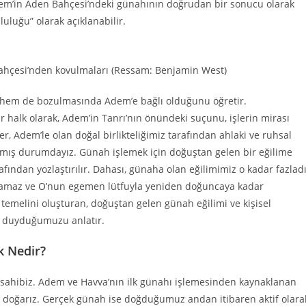
dem’in Aden Bahçesi’ndeki günahının doğrudan bir sonucu olarak
luğu” olarak açıklanabilir.
ahçesi’nden kovulmaları (Ressam: Benjamin West)
u hem de bozulmasında Adem’e bağlı olduğunu öğretir.
alk olarak, Adem’in Tanrı’nın önündeki suçunu, işlerin mirası
er, Adem’le olan doğal birlikteliğimiz tarafından ahlaki ve ruhsal
ıkmış durumdayız. Günah işlemek için doğuştan gelen bir eğilime
ından yozlaştırılır. Dahası, günaha olan eğilimimiz o kadar fazlad
anamaz ve O’nun egemen lütfuyla yeniden doğuncaya kadar
 temelini oluşturan, doğuştan gelen günah eğilimi ve kişisel
aç duyduğumuzu anlatır.
k Nedir?
sahibiz. Adem ve Havva’nın ilk günahı işlemesinden kaynaklanan
le doğarız. Gerçek günah ise doğduğumuz andan itibaren aktif olara