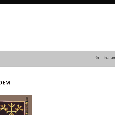
>
İnancımı
ADEM