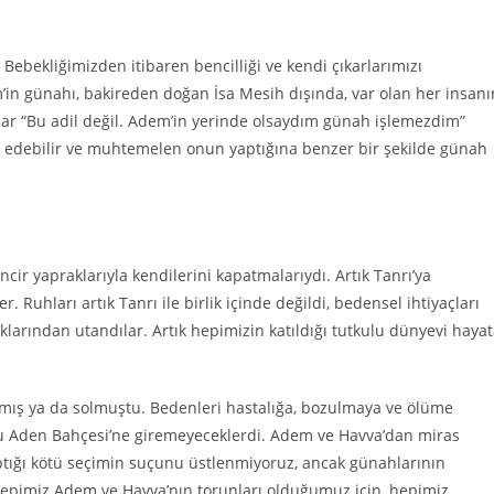
ebekliğimizden itibaren bencilliği ve kendi çıkarlarımızı
m’in günahı, bakireden doğan İsa Mesih dışında, var olan her insanı
ar “Bu adil değil. Adem’in yerinde olsaydım günah işlemezdim”
z edebilir ve muhtemelen onun yaptığına benzer bir şekilde günah
ncir yapraklarıyla kendilerini kapatmalarıydı. Artık Tanrı’ya
Ruhları artık Tanrı ile birlik içinde değildi, bedensel ihtiyaçları
klarından utandılar. Artık hepimizin katıldığı tutkulu dünyevi haya
armış ya da solmuştu. Bedenleri hastalığa, bozulmaya ve ölüme
ğu Aden Bahçesi’ne giremeyeceklerdi. Adem ve Havva’dan miras
ptığı kötü seçimin suçunu üstlenmiyoruz, ancak günahlarının
. Hepimiz Adem ve Havva’nın torunları olduğumuz için, hepimiz