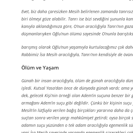
Evet, biz daha çaresizken Mesih belirlenen zamanda tanrısızla
biri ölmeyi göze alabilir. Tanrı ise bizi sevdiğini şununla k
kanıyla aklandığımıza göre, O’nun aracılığıyla Tanrı’nın ga
düşmanlarıyken Oğlu’nun ölümü sayesinde O’nunla barıştıks
barışmış olarak Oğlu’nun yaşamıyla kurtulacağımız çok daha k
Rabbimiz İsa Mesih aracılığıyla, Tanrı’nın kendisiyle de övü
Ölüm ve Yaşam
Günah bir insan aracılığıyla, ölüm de günah aracılığıyla dü
işledi. Kutsal Yasa’dan önce de dünyada günah vardı; ama
dek, gelecek Kişi’nin örneği olan Adem’in suçuna benzer bir
armağanı Adem’in suçu gibi değildir. Çünkü bir kişinin suçu 
Mesih’in lütfuyla verilen bağış birçokları yararına daha da 
suçtan sonra verilen yargı mahkûmiyet getirdi; oysa birçok
adamın suçu yüzünden o tek adam aracılığıyla egemenlik sür
yani İsa Mesih sayesinde yaşamda egemenlik sürecekleri çok