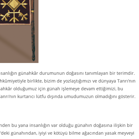
insanlığın günahkâr durumunun doğasını tanımlayan bir terimdir.
ûmiyetiyle birlikte, bizim de yozlaştığımızı ve dünyaya Tanrı’nın
ünahkâr olduğumuz için günah işlemeye devam ettiğimizi, bu
 Tanrı’nın kurtarıcı lütfu dışında umudumuzun olmadığını gösterir.
nden bu yana insanlığın var olduğu günahın doğasına ilişkin bir
’deki günahından, iyiyi ve kötüyü bilme ağacından yasak meyveyi