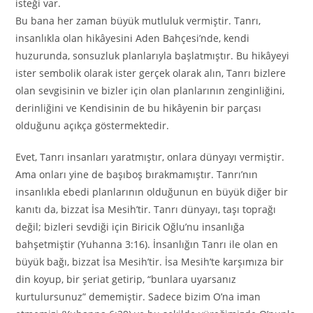
isteği var.
Bu bana her zaman büyük mutluluk vermiştir. Tanrı,
insanlıkla olan hikâyesini Aden Bahçesi’nde, kendi
huzurunda, sonsuzluk planlarıyla başlatmıştır. Bu hikâyeyi
ister sembolik olarak ister gerçek olarak alın, Tanrı bizlere
olan sevgisinin ve bizler için olan planlarının zenginliğini,
derinliğini ve Kendisinin de bu hikâyenin bir parçası
olduğunu açıkça göstermektedir.
Evet, Tanrı insanları yaratmıştır, onlara dünyayı vermiştir.
Ama onları yine de başıboş bırakmamıştır. Tanrı’nın
insanlıkla ebedi planlarının olduğunun en büyük diğer bir
kanıtı da, bizzat İsa Mesih’tir. Tanrı dünyayı, taşı toprağı
değil; bizleri sevdiği için Biricik Oğlu’nu insanlığa
bahşetmiştir (Yuhanna 3:16). İnsanlığın Tanrı ile olan en
büyük bağı, bizzat İsa Mesih’tir. İsa Mesih’te karşımıza bir
din koyup, bir şeriat getirip, “bunlara uyarsanız
kurtulursunuz” dememiştir. Sadece bizim O’na iman