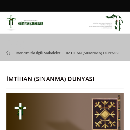
Skip
to
content
Blog
>
İnancımızla İlgili Makaleler
>
İMTİHAN (SINANMA) DÜNYASI
İMTİHAN (SINANMA) DÜNYASI