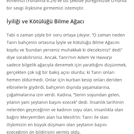
etmemizi (Yuhanna 6:29) ve bu şekilde yüreğimizde O’nunla
bir sevgi ilişkisine girmemizi istemiştir.
İyiliği ve Kötülüğü Bilme Ağacı
Tabi o zaman şöyle bir soru ortaya çıkıyor, ‘’O zaman neden
Tanrı bahçenin ortasına İyiyle ve Kötülüğü Bilme Ağacını
koydu ve ‘bundan yerseniz muhakkak ki öleceksiniz!’ dedi”
diye sorabilirsiniz. Ancak, Tanrı’nın Adem Ve Havva’yı
sadece bilgelik ağacıyla denemek için yarattığını düşünmek,
gerçekten çok sığ bir bakış açısı olurdu; ki Tanrı onları
hemen öldürmedi. Onlar için kurban kesip onları deriden
elbiselerle giydirdi, bahçenin dışında yaşamalarına,
çoğalmalarına izin verdi. Kadına, ‘’Senin soyundan gelen,
yılanın yani şeytanın başını ezecek’’ dedi. İnsanlık tarihinin
nelerden geçeceğinin ve kadının soyu olan, insanlıkla olan
bağını Meryem’den alan İsa Mesih’in; Tanrı ile olan
ilişkimizin en büyük düşmanı olan şeytanın başını
ezeceğinin ön bildirisini vermiş oldu.