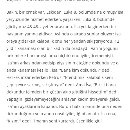
Bakın, bir örnek var. Eskiden, Luka 8. bölümde ne olmuş? İsa
yeryüzünde hizmet ederken, yaşarken, Luka 8. bölümde
görüyoruz 43-48. ayetler arasında. İsa yolda giderken bir
hastanın yanına gidiyor. Aslında o sırada şunlar oluyor: İsa
oraya giderken kalabalık onu her yandan sıkıştırıyordu. 12
yıldır kanaması olan bir kadın da oradaydı. Varını yoğunu
hekimlere harcamıştı ama hiçbiri onu iyileştirememişti.
İsa’nın arkasından yetişip giysisinin eteğine dokundu ve o
anda kanaması kesildi. İsa, “Bana kim dokundu?” dedi.
Herkes inkâr ederken Petrus, “Efendimiz, kalabalık seni
çepeçevre sarmış, sıkıştırıyor” dedi. Ama İsa, “Birisi bana
dokundu; içimden bir gücün akıp gittiğini hissettim” dedi.
Yaptığını gizleyemeyeceğini anlayan kadın titreyerek geldi,
İsa’nın ayaklarına kapandı. Bütün halkın önünde ona neden
dokunduğunu ve o anda nasıl iyileştiğini anlattı. İsa ona,
“Kızım,” dedi, “imanın seni kurtardı. Esenlikle git.”