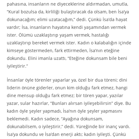
pahasına, insanların ne diyeceklerine aldırmadan, umutla,
“Kural bozulsa da, kirliliği bulaştıracak da olsam, ben İsa’ya
dokunacağım; elimi uzatacağım,” dedi. Çünkü İsa’da hayat
vardır; İsa, insanların hayatına kendi yaşamından vermek
ister. Ölümü uzaklaştırıp yaşam vermek, hastalığı
uzaklaştırıp bereket vermek ister. Kadın o kalabalığın içinde
kimseye göstermeden, fark ettirmeden, İsa’nın eteğine
dokundu. Elini imanla uzattı, “Eteğine dokunsam bile beni
iyileştirir.”
İnsanlar öyle törenler yaparlar ya, özel bir dua töreni; dini
liderin önüne giderler, onun kim olduğu fark etmez, hangi
dine mensup olduğu fark etmez; bir tören yapar, yazılar
yazar, sular hazırlar, “Bunları alırsan iyileşebilirsin” diye. Bu
kadın öyle şeyler yapmadı, İsa’nın öyle şeyler yapmasını
beklemedi. Kadın sadece, “Ayağına dokunsam,
dokunabilsem, o iyileştirir,” dedi. Yüreğinde bir inanç vardı.
İsa’ya dokundu ve İsa’dan enerji aktı; kadın iyileşti. Çünkü