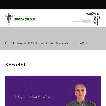
Skip
to
content
Blog
>
Thamade DUÇEN İhsan Özbek Makaleleri
>
KEFARET
KEFARET