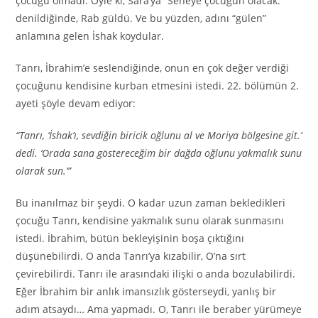
çocuğu olmadı. Öyle ki, Sara’ya “Seneye çocuğun olacak.”
denildiğinde, Rab güldü. Ve bu yüzden, adını “gülen”
anlamına gelen İshak koydular.
Tanrı, İbrahim’e seslendiğinde, onun en çok değer verdiği
çocuğunu kendisine kurban etmesini istedi. 22. bölümün 2.
ayeti şöyle devam ediyor:
“Tanrı, ‘İshak’ı, sevdiğin biricik oğlunu al ve Moriya bölgesine git.’
dedi. ‘Orada sana göstereceğim bir dağda oğlunu yakmalık sunu
olarak sun.’”
Bu inanılmaz bir şeydi. O kadar uzun zaman bekledikleri
çocuğu Tanrı, kendisine yakmalık sunu olarak sunmasını
istedi. İbrahim, bütün bekleyişinin boşa çıktığını
düşünebilirdi. O anda Tanrı’ya kızabilir, O’na sırt
çevirebilirdi. Tanrı ile arasındaki ilişki o anda bozulabilirdi.
Eğer İbrahim bir anlık imansızlık gösterseydi, yanlış bir
adım atsaydı… Ama yapmadı. O, Tanrı ile beraber yürümeye