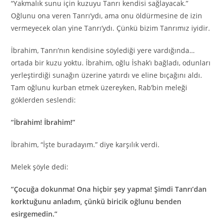
“Yakmalık sunu için kuzuyu Tanrı kendisi sağlayacak.”
Oğlunu ona veren Tanrı’ydı, ama onu öldürmesine de izin
vermeyecek olan yine Tanrı’ydı. Çünkü bizim Tanrımız iyidir.
İbrahim, Tanrı’nın kendisine söylediği yere vardığında…
ortada bir kuzu yoktu. İbrahim, oğlu İshak’ı bağladı, odunları
yerleştirdiği sunağın üzerine yatırdı ve eline bıçağını aldı.
Tam oğlunu kurban etmek üzereyken, Rab’bin meleği
göklerden seslendi:
“İbrahim! İbrahim!”
İbrahim, “İşte buradayım.” diye karşılık verdi.
Melek şöyle dedi:
“Çocuğa dokunma! Ona hiçbir şey yapma! Şimdi Tanrı’dan
korktuğunu anladım, çünkü biricik oğlunu benden
esirgemedin.”