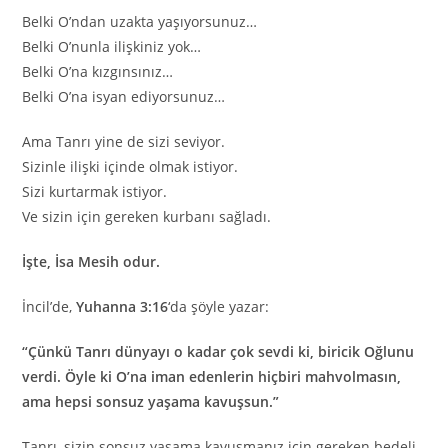
Belki O’ndan uzakta yaşıyorsunuz…
Belki O’nunla ilişkiniz yok…
Belki O’na kızgınsınız…
Belki O’na isyan ediyorsunuz…
Ama Tanrı yine de sizi seviyor.
Sizinle ilişki içinde olmak istiyor.
Sizi kurtarmak istiyor.
Ve sizin için gereken kurbanı sağladı.
İşte, İsa Mesih odur.
İncil’de,
Yuhanna 3:16
‘da şöyle yazar:
“Çünkü Tanrı dünyayı o kadar çok sevdi ki, biricik Oğlunu
verdi. Öyle ki O’na iman edenlerin hiçbiri mahvolmasın,
ama hepsi sonsuz yaşama kavuşsun.”
Tanrı, sizin sonsuz yaşama kavuşmanız için gereken bedeli