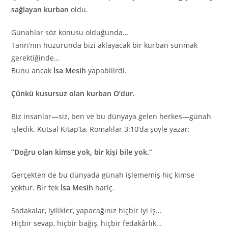
sağlayan kurban
oldu.
Günahlar söz konusu olduğunda…
Tanrı’nın huzurunda bizi aklayacak bir kurban sunmak
gerektiğinde…
Bunu ancak
İsa Mesih
yapabilirdi.
Çünkü kusursuz olan kurban O’dur.
Biz insanlar—siz, ben ve bu dünyaya gelen herkes—günah
işledik. Kutsal Kitap’ta, Romalılar 3:10’da şöyle yazar:
“Doğru olan kimse yok, bir kişi bile yok.”
Gerçekten de bu dünyada günah işlememiş hiç kimse
yoktur. Bir tek
İsa Mesih
hariç.
Sadakalar, iyilikler, yapacağınız hiçbir iyi iş…
Hiçbir sevap, hiçbir bağış, hiçbir fedakârlık…