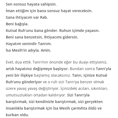
Sen sonsuz hayata sahipsin.
İman ettiğim için bana sonsuz hayat vereceksin.
Sana ihtiyacım var Rab.
Beni bağışla.
Kutsal Ruh’unu bana gönder. Ruhun içimde yaşasın.
Beni sana benzetsin, ihtiyacımı gidersin.
Hayatım senindir Tanrım.
İsa Mesih’in adıyla. Amin.
Evet, dua ettik. Tanrı’nın önünde eğer bu duayı ettiyseniz,
artık hayatınız değişmeye başlıyor.
Bundan sonra
Tanrı’yla
yeni bir ilişkiye
başlamış olacaksınız.
Tanrı, içinize Kutsal
Ruh’unu gönderiyor
ve o ruh sizi Tanrı’ya benzer olmak
üzere yavaş yavaş değiştiriyor. İçinizdeki acıları, sıkıntıları,
umutsuzlukları ortadan kaldırıyor.
Sizi Tanrı’yla
barıştırmak, sizi kendinizle barıştırmak, sizi gerçekten
insanlıkla barıştırmak için İsa Mesih çarmıhta öldü ve
kurban oldu.