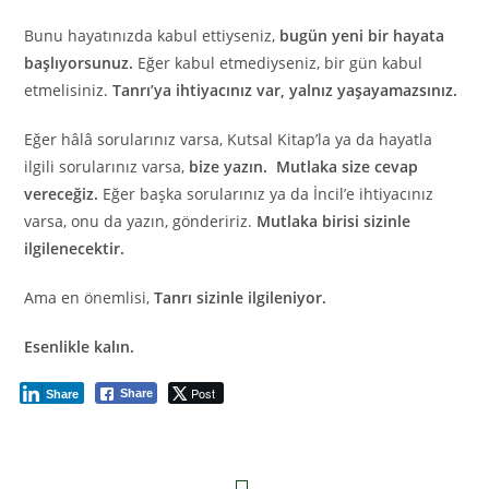
Bunu hayatınızda kabul ettiyseniz,
bugün yeni bir hayata
başlıyorsunuz.
Eğer kabul etmediyseniz, bir gün kabul
etmelisiniz.
Tanrı’ya ihtiyacınız var, yalnız yaşayamazsınız.
Eğer hâlâ sorularınız varsa, Kutsal Kitap’la ya da hayatla
ilgili sorularınız varsa,
bize yazın.
Mutlaka size cevap
vereceğiz.
Eğer başka sorularınız ya da İncil’e ihtiyacınız
varsa, onu da yazın, göndeririz.
Mutlaka birisi sizinle
ilgilenecektir.
Ama en önemlisi,
Tanrı sizinle ilgileniyor.
Esenlikle kalın.
Post
Share
Share