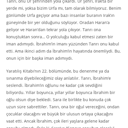
Tanrı, onu Ur şehrinden yola çıkardı. Ur şehri, Irak’ta bir
yerde mi, yoksa bizim Urfa mı, tam olarak bilmiyoruz. Benim
gönlümde Urfa geçiyor ama bazı insanlar buranın Irak’ın
güneyinde bir yer olduğunu söylüyor. Oradan Haran’a
geliyor ve Haran’dan tekrar yola çıkıyor. Tanrı ona
konuştuktan sonra… O yolculuğu kabul etmesi zaten bir
iman adımıydı. İbrahim’in imanı yüzünden Tanrı onu kabul
etti. Ama ikinci adım da İbrahim’in hayatında önemliydi. Bu,
onun için bir başka iman adımıydı.
Yaratılış Kitabı’nın 22. bölümünde, bu denenme ya da
sınanma diyebileceğimiz olay anlatılır. Tanrı, İbrahim’e
seslendi. İbrahim’in oğlunu ne kadar çok sevdiğini
biliyordu. Yıllar boyunca, yıllar yıllar boyunca İbrahim bir
oğlu olsun diye bekledi. Sara ile birlikte bu konuda çok
uzun süre sabrettiler. Tanrı, ona bir oğul vereceğini, ondan
çocuklar olacağını ve büyük bir ulusun ortaya çıkacağını
vaat etti. Ancak İbrahim, çok ileri yaşlara gelene kadar