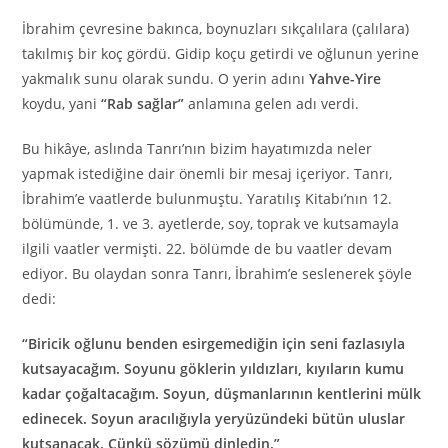
İbrahim çevresine bakınca, boynuzları sıkçalılara (çalılara)
takılmış bir koç gördü. Gidip koçu getirdi ve oğlunun yerine
yakmalık sunu olarak sundu. O yerin adını
Yahve-Yire
koydu, yani
“Rab sağlar”
anlamına gelen adı verdi.
Bu hikâye, aslında Tanrı’nın bizim hayatımızda neler
yapmak istediğine dair önemli bir mesaj içeriyor. Tanrı,
İbrahim’e vaatlerde bulunmuştu. Yaratılış Kitabı’nın 12.
bölümünde, 1. ve 3. ayetlerde, soy, toprak ve kutsamayla
ilgili vaatler vermişti. 22. bölümde de bu vaatler devam
ediyor. Bu olaydan sonra Tanrı, İbrahim’e seslenerek şöyle
dedi:
“Biricik oğlunu benden esirgemediğin için seni fazlasıyla
kutsayacağım. Soyunu göklerin yıldızları, kıyıların kumu
kadar çoğaltacağım. Soyun, düşmanlarının kentlerini mülk
edinecek. Soyun aracılığıyla yeryüzündeki bütün uluslar
kutsanacak. Çünkü sözümü dinledin.”