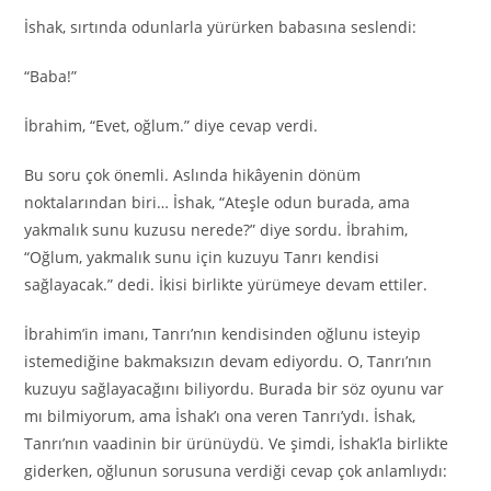
İshak, sırtında odunlarla yürürken babasına seslendi:
“Baba!”
İbrahim, “Evet, oğlum.” diye cevap verdi.
Bu soru çok önemli. Aslında hikâyenin dönüm
noktalarından biri… İshak, “Ateşle odun burada, ama
yakmalık sunu kuzusu nerede?” diye sordu. İbrahim,
“Oğlum, yakmalık sunu için kuzuyu Tanrı kendisi
sağlayacak.” dedi. İkisi birlikte yürümeye devam ettiler.
İbrahim’in imanı, Tanrı’nın kendisinden oğlunu isteyip
istemediğine bakmaksızın devam ediyordu. O, Tanrı’nın
kuzuyu sağlayacağını biliyordu. Burada bir söz oyunu var
mı bilmiyorum, ama İshak’ı ona veren Tanrı’ydı. İshak,
Tanrı’nın vaadinin bir ürünüydü. Ve şimdi, İshak’la birlikte
giderken, oğlunun sorusuna verdiği cevap çok anlamlıydı: