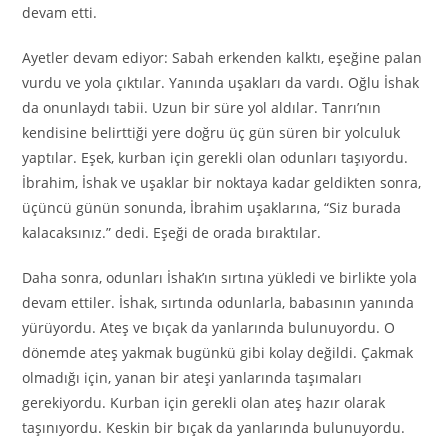
devam etti.
Ayetler devam ediyor: Sabah erkenden kalktı, eşeğine palan
vurdu ve yola çıktılar. Yanında uşakları da vardı. Oğlu İshak
da onunlaydı tabii. Uzun bir süre yol aldılar. Tanrı’nın
kendisine belirttiği yere doğru üç gün süren bir yolculuk
yaptılar. Eşek, kurban için gerekli olan odunları taşıyordu.
İbrahim, İshak ve uşaklar bir noktaya kadar geldikten sonra,
üçüncü günün sonunda, İbrahim uşaklarına, “Siz burada
kalacaksınız.” dedi. Eşeği de orada bıraktılar.
Daha sonra, odunları İshak’ın sırtına yükledi ve birlikte yola
devam ettiler. İshak, sırtında odunlarla, babasının yanında
yürüyordu. Ateş ve bıçak da yanlarında bulunuyordu. O
dönemde ateş yakmak bugünkü gibi kolay değildi. Çakmak
olmadığı için, yanan bir ateşi yanlarında taşımaları
gerekiyordu. Kurban için gerekli olan ateş hazır olarak
taşınıyordu. Keskin bir bıçak da yanlarında bulunuyordu.