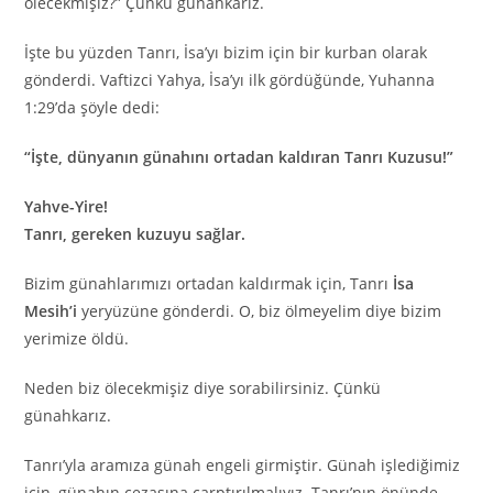
ölecekmişiz?” Çünkü günahkârız.
İşte bu yüzden Tanrı, İsa’yı bizim için bir kurban olarak
gönderdi. Vaftizci Yahya, İsa’yı ilk gördüğünde, Yuhanna
1:29’da şöyle dedi:
“İşte, dünyanın günahını ortadan kaldıran Tanrı Kuzusu!”
Yahve-Yire!
Tanrı, gereken kuzuyu sağlar.
Bizim günahlarımızı ortadan kaldırmak için, Tanrı
İsa
Mesih’i
yeryüzüne gönderdi. O, biz ölmeyelim diye bizim
yerimize öldü.
Neden biz ölecekmişiz diye sorabilirsiniz. Çünkü
günahkarız.
Tanrı’yla aramıza günah engeli girmiştir. Günah işlediğimiz
için, günahın cezasına çarptırılmalıyız. Tanrı’nın önünde