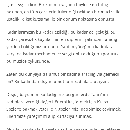
İşte sevgili okur. Bir kadının yaşamı böylece en bittiği
noktada, en tüm çarelerin tükendiği noktada bir mucize ile
üstelik iki kat kutsama ile bir dönüm noktasına dönüştü.
Kadınlarımızın bu kadar ezildiği, bu kadar acı çektiği, bu
kadar çaresizlik kuyularının en diplerini yakından tanıdığı
yerden baktığımız noktada ;Rabbin yüreğinin kadınlara
karşı ne kadar merhamet ve sevgi dolu olduğunu görürüz
bu muzice öyküsünde.
Zaten bu dünyaya da umut bir kadına aracılığıyla gelmedi
mi? Bir kadından doğan umut tüm kadınlara ulaşsın.
Doğuş bayramını kutladığımız bu günlerde Tanrı’nın
kadınlara verdiği değeri, önemi keşfetmek için Kutsal
Sözler’e bakmak yeterlidir, gözlerimizi Rabbimize çevirmek.
Ellerimize yüreğimizi alıp kurtacıya sunmak.
Murdar sayılan kirli sayılan kadının yaşamında gerçekleşen