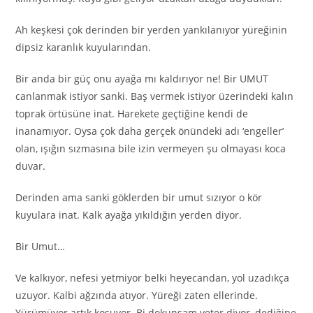
Ah keşkesi çok derinden bir yerden yankılanıyor yüreğinin
dipsiz karanlık kuyularından.
Bir anda bir güç onu ayağa mı kaldırıyor ne! Bir UMUT
canlanmak istiyor sanki. Baş vermek istiyor üzerindeki kalın
toprak örtüsüne inat. Harekete geçtiğine kendi de
inanamıyor. Oysa çok daha gerçek önündeki adı ‘engeller’
olan, ışığın sızmasına bile izin vermeyen şu olmayası koca
duvar.
Derinden ama sanki göklerden bir umut sızıyor o kör
kuyulara inat. Kalk ayağa yıkıldığın yerden diyor.
Bir Umut…
Ve kalkıyor, nefesi yetmiyor belki heyecandan, yol uzadıkça
uzuyor. Kalbi ağzında atıyor. Yüreği zaten ellerinde.
Yürümüyor artık koşuyor. Bi dokunsam yeter diyor, dediğine