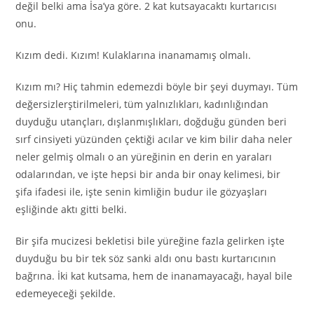
değil belki ama İsa’ya göre. 2 kat kutsayacaktı kurtarıcısı
onu.
Kızım dedi. Kızım! Kulaklarına inanamamış olmalı.
Kızım mı? Hiç tahmin edemezdi böyle bir şeyi duymayı. Tüm
değersizlerştirilmeleri, tüm yalnızlıkları, kadınlığından
duyduğu utançları, dışlanmışlıkları, doğduğu günden beri
sırf cinsiyeti yüzünden çektiği acılar ve kim bilir daha neler
neler gelmiş olmalı o an yüreğinin en derin en yaraları
odalarından, ve işte hepsi bir anda bir onay kelimesi, bir
şifa ifadesi ile, işte senin kimliğin budur ile gözyaşları
eşliğinde aktı gitti belki.
Bir şifa mucizesi bekletisi bile yüreğine fazla gelirken işte
duyduğu bu bir tek söz sanki aldı onu bastı kurtarıcının
bağrına. İki kat kutsama, hem de inanamayacağı, hayal bile
edemeyeceği şekilde.