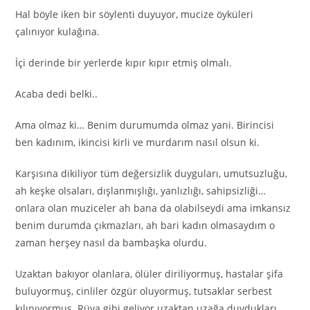
Hal böyle iken bir söylenti duyuyor, mucize öyküleri
çalınıyor kulağına.
İçi derinde bir yerlerde kıpır kıpır etmiş olmalı.
Acaba dedi belki..
Ama olmaz ki… Benim durumumda olmaz yani. Birincisi
ben kadınım, ikincisi kirli ve murdarım nasıl olsun ki.
Karşısına dikiliyor tüm değersizlik duyguları, umutsuzluğu,
ah keşke olsaları, dışlanmışlığı, yanlızlığı, sahipsizliği…
onlara olan muziceler ah bana da olabilseydi ama imkansız
benim durumda çıkmazları, ah bari kadın olmasaydım o
zaman herşey nasıl da bambaşka olurdu.
Uzaktan bakıyor olanlara, ölüler diriliyormuş, hastalar şifa
buluyormuş, cinliler özgür oluyormuş, tutsaklar serbest
kılınıyormuş. Rüya gibi geliyor uzaktan uzağa duydukları.