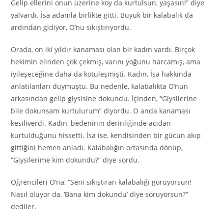
Gelip ellerini onun üzerine koy da kurtulsun, yaşasın!” diye
yalvardı. İsa adamla birlikte gitti. Büyük bir kalabalık da
ardından gidiyor, O’nu sıkıştırıyordu.
Orada, on iki yıldır kanaması olan bir kadın vardı. Birçok
hekimin elinden çok çekmiş, varını yoğunu harcamış, ama
iyileşeceğine daha da kötüleşmişti. Kadın, İsa hakkında
anlatılanları duymuştu. Bu nedenle, kalabalıkta O’nun
arkasından gelip giysisine dokundu. İçinden, “Giysilerine
bile dokunsam kurtulurum” diyordu. O anda kanaması
kesiliverdi. Kadın, bedeninin derinliğinde acıdan
kurtulduğunu hissetti. İsa ise, kendisinden bir gücün akıp
gittiğini hemen anladı. Kalabalığın ortasında dönüp,
“Giysilerime kim dokundu?” diye sordu.
Öğrencileri O’na, “Seni sıkıştıran kalabalığı görüyorsun!
Nasıl oluyor da, ‘Bana kim dokundu’ diye soruyorsun?”
dediler.