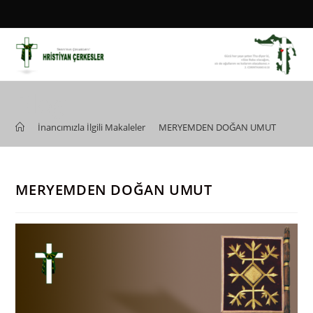
Skip
to
content
Blog
>
İnancımızla İlgili Makaleler
>
MERYEMDEN DOĞAN UMUT
MERYEMDEN DOĞAN UMUT