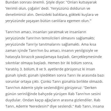
Bundan sonrası önemli. Şöyle diyor: “Onları kutsayarak
‘Verimli olun, çoğalın’ dedi. ‘Yeryüzünü doldurun ve
denetiminizi alın. Denizdeki balıklara, gökteki kuşlara ve
yeryüzünde yaşayan bütün canlılara egemen olun.’”
Tanrı’nın amacı, insanları yaratmak ve insanların
yeryüzünde Tanrı’nın temsilcileri olmasını sağlamaktı;
yeryüzünde Tanrı’yı tanıtmalarını sağlamaktı. Ama kısa
zaman içinde Tanrı’nın bu amacı, insanın yenilgisiyle ve
hatasıyla birazcık yavaşlamaya başladı. Gerçekleşmesinde
sıkıntılar olmaya başladı. Hemen bir iki bölüm sonra,
Yaratılış 3. bölüm, 8 ve 9. ayetlerde görüyoruz ki insan
günah işledi; günah işledikten sonra Tanrı ile arasında bazı
sorunlar ortaya çıktı. Çünkü Tanrı günahla birlikte olmazdı.
Tanrı’nın Adem’e şöyle seslendiğini görüyoruz: “Derken
günün serinliğinde bahçede yürüyen Rab Tanrı’nın sesini
duydular. Ondan kaçıp ağaçların arasına gizlendiler. Rab
Tanrı, Adem’e ‘Neredesin?’ diye seslendi.” Rab Tanrı, insana