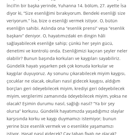
İncil’in bir başka yerinde, Yuhanna 14. bölüm, 27. ayette İsa
diyor ki, “Size esenliğimi bırakıyorum. Bendeki esenliği size
veriyorum.” İsa, bize o esenliği vermek istiyor. O, bütün
esenliğin sahibi. Aslında ona “esenlik prensi” veya “esenlik
başkanı” deniyor. O, hayatımızdaki en dingin hâli
sağlayabilecek esenliğe sahip; çünkü her şeyin gücü,
denetimi ve kontrolü onda. Esenliğimizi kaçıran şeyler neler
olabilir? Bunun başında korkuları ve kaygıları sayabiliriz.
Gündelik hayatı yaşarken pek çok konuda korkular ve
kaygılar duyuyoruz. Ay sonunu çıkarabilecek miyim kaygısı,
çocuklar ne olacak, okulları nasıl gidecek kaygısı, aldığım
borçları geri ödeyebilecek miyim, krediyi geri ödeyebilecek
miyim, vergilerimi zamanında ödeyebilecek miyim, yoksa ne
olacak? Eşimin durumu nasıl, sağlığı nasıl? “Ya bir şey
olursa” korkusu. Gündelik hayatımızda yaşadığımız olaylar
karşısında korku ve kaygı duymamızı istemiyor; bunun
yerine bize esenlik vermek ve o esenlikle yaşamamızı
istiyor. Hasat nasıl gidecek? Çay taban fiyatı ne olacak?