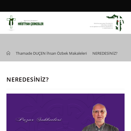
Skip
to
content
Blog
>
Thamade DUÇEN İhsan Özbek Makaleleri
>
NEREDESİNİZ?
NEREDESİNİZ?