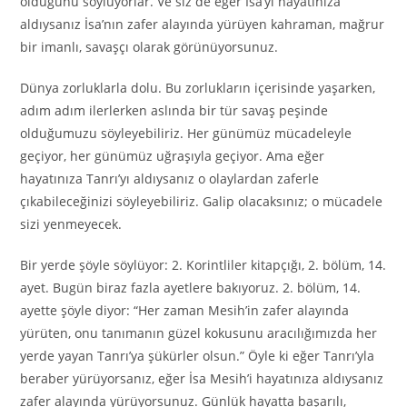
olduğunu söylüyorlar. Ve siz de eğer İsa’yı hayatınıza
aldıysanız İsa’nın zafer alayında yürüyen kahraman, mağrur
bir imanlı, savaşçı olarak görünüyorsunuz.
Dünya zorluklarla dolu. Bu zorlukların içerisinde yaşarken,
adım adım ilerlerken aslında bir tür savaş peşinde
olduğumuzu söyleyebiliriz. Her günümüz mücadeleyle
geçiyor, her günümüz uğraşıyla geçiyor. Ama eğer
hayatınıza Tanrı’yı aldıysanız o olaylardan zaferle
çıkabileceğinizi söyleyebiliriz. Galip olacaksınız; o mücadele
sizi yenmeyecek.
Bir yerde şöyle söylüyor: 2. Korintliler kitapçığı, 2. bölüm, 14.
ayet. Bugün biraz fazla ayetlere bakıyoruz. 2. bölüm, 14.
ayette şöyle diyor: “Her zaman Mesih’in zafer alayında
yürüten, onu tanımanın güzel kokusunu aracılığımızda her
yerde yayan Tanrı’ya şükürler olsun.” Öyle ki eğer Tanrı’yla
beraber yürüyorsanız, eğer İsa Mesih’i hayatınıza aldıysanız
zafer alayında yürüyorsunuz. Günlük hayatta başarılı,