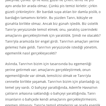
aynı anda bir arada olmaz. Çünkü pis temizi kirletir; çirkin
güzeli çirkinleştirir. Bir bardak suya atılan bir damla pislik, o
bardağın tamamını kirletir. Bu yüzden Tanrı, kötüyle ve
günahla birlikte olmaz. Ancak biz günah işledik. Biz üstelik
Tanrı’yı yeryüzünde temsil etmek; onu, yaratılış üzerindeki
amaçlarını gerçekleştirmek için yaratıldık. Şimdi ne olacaktı?
Tanrı’yla aramızda bir engel girdi. Tanrı’nın amaçları yerine
gelemez hale geldi. Tanrı’nın yeryüzünde istediği yönetim,
egemenlik nasıl gerçekleşecekti?
Aslında, Tanrı’nın bizim için tasarısında bu egemenliği
yerine getirmek var; amaçlarını gerçekleştirmek, onun
egemenliğinde var olmak, temsilcisi olmak ve Tanrı’yla
cennette birlikte yaşamak. Tanrı’nın bizim için planladığı üç
temel şey vardı. O bahçeyi yarattığında, Adem’le Havva’nın
çalıların arkasına saklandığı o bahçeyi yarattığında, Tanrı
insanların o bahçede kendi amaçlarını gerçekleştirmesini,
egemen olmasını, Tanrı’yı temsil etmelerini ve orada esenlik