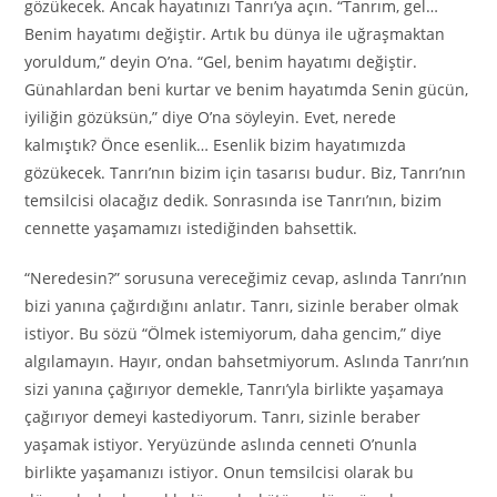
gözükecek. Ancak hayatınızı Tanrı’ya açın. “Tanrım, gel…
Benim hayatımı değiştir. Artık bu dünya ile uğraşmaktan
yoruldum,” deyin O’na. “Gel, benim hayatımı değiştir.
Günahlardan beni kurtar ve benim hayatımda Senin gücün,
iyiliğin gözüksün,” diye O’na söyleyin. Evet, nerede
kalmıştık? Önce esenlik… Esenlik bizim hayatımızda
gözükecek. Tanrı’nın bizim için tasarısı budur. Biz, Tanrı’nın
temsilcisi olacağız dedik. Sonrasında ise Tanrı’nın, bizim
cennette yaşamamızı istediğinden bahsettik.
“Neredesin?” sorusuna vereceğimiz cevap, aslında Tanrı’nın
bizi yanına çağırdığını anlatır. Tanrı, sizinle beraber olmak
istiyor. Bu sözü “Ölmek istemiyorum, daha gencim,” diye
algılamayın. Hayır, ondan bahsetmiyorum. Aslında Tanrı’nın
sizi yanına çağırıyor demekle, Tanrı’yla birlikte yaşamaya
çağırıyor demeyi kastediyorum. Tanrı, sizinle beraber
yaşamak istiyor. Yeryüzünde aslında cenneti O’nunla
birlikte yaşamanızı istiyor. Onun temsilcisi olarak bu