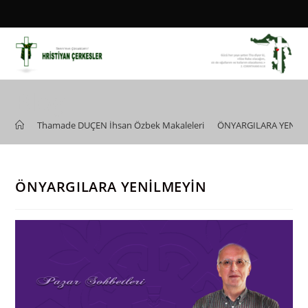
Skip
to
content
Blog
>
Thamade DUÇEN İhsan Özbek Makaleleri
>
ÖNYARGILARA YENİL
ÖNYARGILARA YENİLMEYİN