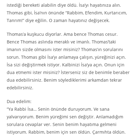
istediği bereketi alabilin diye öldü. İsa’yı hayatınıza alın.
Thomas gibi, İsa’nın önünde “Rabbim, Efendim, Kurtarıcım,
Tanrım!” diye eğilin. O zaman hayatınız değişecek.
Thomas’a kuşkucu diyorlar. Ama bence Thomas cesur.
Bence Thomas aslında meraklı ve imanlı. Thomas’taki
imanın sizde olmasını ister misiniz? Thomas’ın sorularını
sorun. Thomas gibi İsa’yı anlamaya çalışın, yüreğinizi açın.
İsa sizi değiştirmek istiyor. Kalbinizi İsa’ya açın. Onun için
dua etmemi ister misiniz? İsterseniz siz de benimle beraber
dua edebilirsiniz. Benim söylediklerimi arkamdan tekrar
edebilirsiniz.
Dua edelim:
“Ya Rabbi İsa… Senin önünde duruyorum. Ve sana
yalvarıyorum. Benim yüreğimi sen değiştir. Anlamadığım
sorulara cevaplar ver. Senin benim hayatıma gelmeni
istiyorum. Rabbim, benim için sen öldün. Çarmıhta öldün.