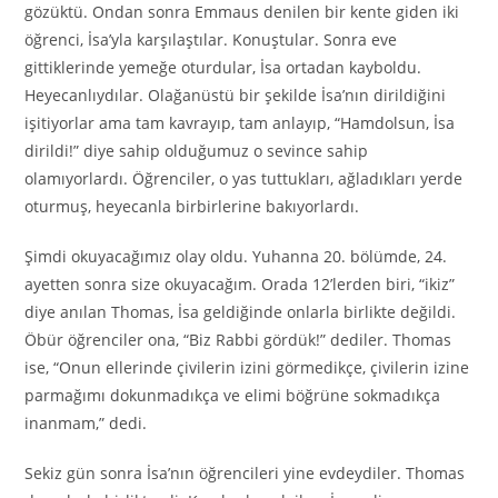
gözüktü. Ondan sonra Emmaus denilen bir kente giden iki
öğrenci, İsa’yla karşılaştılar. Konuştular. Sonra eve
gittiklerinde yemeğe oturdular, İsa ortadan kayboldu.
Heyecanlıydılar. Olağanüstü bir şekilde İsa’nın dirildiğini
işitiyorlar ama tam kavrayıp, tam anlayıp, “Hamdolsun, İsa
dirildi!” diye sahip olduğumuz o sevince sahip
olamıyorlardı. Öğrenciler, o yas tuttukları, ağladıkları yerde
oturmuş, heyecanla birbirlerine bakıyorlardı.
Şimdi okuyacağımız olay oldu. Yuhanna 20. bölümde, 24.
ayetten sonra size okuyacağım. Orada 12’lerden biri, “ikiz”
diye anılan Thomas, İsa geldiğinde onlarla birlikte değildi.
Öbür öğrenciler ona, “Biz Rabbi gördük!” dediler. Thomas
ise, “Onun ellerinde çivilerin izini görmedikçe, çivilerin izine
parmağımı dokunmadıkça ve elimi böğrüne sokmadıkça
inanmam,” dedi.
Sekiz gün sonra İsa’nın öğrencileri yine evdeydiler. Thomas