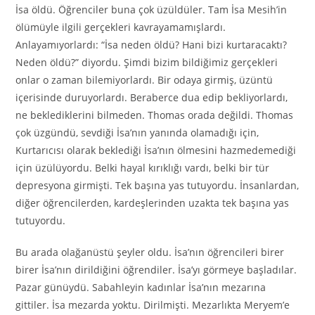
İsa öldü. Öğrenciler buna çok üzüldüler. Tam İsa Mesih’in
ölümüyle ilgili gerçekleri kavrayamamışlardı.
Anlayamıyorlardı: “İsa neden öldü? Hani bizi kurtaracaktı?
Neden öldü?” diyordu. Şimdi bizim bildiğimiz gerçekleri
onlar o zaman bilemiyorlardı. Bir odaya girmiş, üzüntü
içerisinde duruyorlardı. Beraberce dua edip bekliyorlardı,
ne beklediklerini bilmeden. Thomas orada değildi. Thomas
çok üzgündü, sevdiği İsa’nın yanında olamadığı için,
Kurtarıcısı olarak beklediği İsa’nın ölmesini hazmedemediği
için üzülüyordu. Belki hayal kırıklığı vardı, belki bir tür
depresyona girmişti. Tek başına yas tutuyordu. İnsanlardan,
diğer öğrencilerden, kardeşlerinden uzakta tek başına yas
tutuyordu.
Bu arada olağanüstü şeyler oldu. İsa’nın öğrencileri birer
birer İsa’nın dirildiğini öğrendiler. İsa’yı görmeye başladılar.
Pazar günüydü. Sabahleyin kadınlar İsa’nın mezarına
gittiler. İsa mezarda yoktu. Dirilmişti. Mezarlıkta Meryem’e