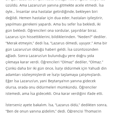
üzüldü. Ama Lazarus’un yanına gitmekte acele etmedi. İsa
öyle… İnsanlar ona hastalar getirdiğinde, bekleyen biri
değildi. Hemen hastalar için dua eder, hastaları iyileştirir,
yapılması gerekeni yapardı. Ama bu sefer İsa bekledi, iki
gün bekledi. Öğrencileri ona sordular, şaşırdılar biraz.
Lazarus için hissettiklerini, bildiklerinden. “Neden?” dediler.
“Merak etmeyin,” dedi İsa, “Lazarus ölmedi, uyuyor.” Ama bir
gün Lazarus’un öldüğü haberi geldi. İsa üzüntüsünden
ağladı. Sonra Lazarus’un bulunduğu yere doğru yola
çıkmaya karar verdi. Öğrencileri “Olmaz” dediler, “Olmaz.”
Çünkü daha bir iki gün önce, İsa’yı öldürmek için Yahudi din
adamları sözleşmişlerdi ve İsa’yı taşlamaya çalışmışlardı.
Eğer İsa Lazarus’un, yani Beytanya’nın yanına gidecek
olursa, orada onu öldürmeleri mümkündü. Öğrenciler
istemedi, ama İsa gidecekti. Ona karar verdiğini ifade etti.
İsterseniz ayete bakalım. İsa, “Lazarus öldü,” dedikten sonra,
“Ben de onun yanına gidelim,” dedi. Öğrencisi Thomas’ın