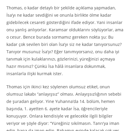
Thomas, o kadar detaylı bir şekilde açıklama yapmadan,
İsa’yı ne kadar sevdiğini ve onunla birlikte ölme kadar
gidebilecek cesareti gösterdiğini ifade ediyor. Yani insanlar
onu yanlış anlıyorlar. Karamsar olduklarını söylüyorlar, ama
o cesur. Bence burada sormamız gereken nokta şu: Bu
kadar çok sevilen biri olan İsa’yı siz ne kadar tanıyorsunuz?
Tanıyor musunuz İsa’yı? Eğer tanımıyorsanız, onu daha iyi
tanımak için kulaklarınızı, gözlerinizi, yüreğinizi açmaya
hazır mısınız? Çünkü İsa hâlâ insanlara dokunmak,
insanlarla ilişki kurmak ister.
Thomas için ikinci kez söylenen olumsuz etiket, onun
olumsuz lakabı “anlayışsız” olması. Anlayışsızlığının sebebi
de şuradan geliyor. Yine Yuhanna’da 14. bölüm, hemen
başında, 1. ayetten 6. ayete kadar İsa, öğrencileriyle
konuşuyor. Onlara kendisiyle ve gelecekle ilgili bilgiler
veriyor ve şöyle diyor: “Yüreğiniz sıkılmasın. Tanrı’ya iman
edin, bana da iman edin. Babamın evinde kalacak çok yer