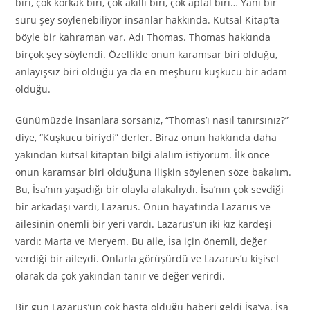
biri, çok korkak biri, çok akıllı biri, çok aptal biri… Yani bir
sürü şey söylenebiliyor insanlar hakkında. Kutsal Kitap’ta
böyle bir kahraman var. Adı Thomas. Thomas hakkında
birçok şey söylendi. Özellikle onun karamsar biri olduğu,
anlayışsız biri olduğu ya da en meşhuru kuşkucu bir adam
olduğu.
Günümüzde insanlara sorsanız, “Thomas’ı nasıl tanırsınız?”
diye, “Kuşkucu biriydi” derler. Biraz onun hakkında daha
yakından kutsal kitaptan bilgi alalım istiyorum. İlk önce
onun karamsar biri olduğuna ilişkin söylenen söze bakalım.
Bu, İsa’nın yaşadığı bir olayla alakalıydı. İsa’nın çok sevdiği
bir arkadaşı vardı, Lazarus. Onun hayatında Lazarus ve
ailesinin önemli bir yeri vardı. Lazarus’un iki kız kardeşi
vardı: Marta ve Meryem. Bu aile, İsa için önemli, değer
verdiği bir aileydi. Onlarla görüşürdü ve Lazarus’u kişisel
olarak da çok yakından tanır ve değer verirdi.
Bir gün Lazarus’un çok hasta olduğu haberi geldi İsa’ya. İsa