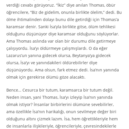
verdiği cevabı görüyoruz. “İkiz” diye anılan Thomas, öbür
öğrencilere, “Biz de gidelim, onunla birlikte ölelim,” dedi. Bu
ölme ihtimalinden dolayı bunu dile getirdiği için Thomas’a
karamsar denir. Sanki İsa’yla birlikte gitse, ölüm tehlikesi
olduğunu düşünüyor diye karamsar olduğunu söylüyorlar.
Ama Thomas aslında var olan bir durumu dile getirmeye
çalışıyordu. İsa’yı öldürmeye çalışmışlardı. O da eğer
Lazarus’un yanına gidecek olursa, Beytanya’ya gidecek
olursa, İsa’yı ve yanındakileri öldürebilirler diye
düşünüyordu. Ama olsun, fark etmez dedi. İsa’nın yanında
olmak için gerekirse ölümü göze alacaktı.
Bence… Cesurca bir tutum, karamsarca bir tutum değil.
Neden insan, yani Thomas, İsa’yı izleyip İsa’nın yanında
olmak istiyor? İnsanlar birbirlerini ölümüne sevebilirler,
ama özellikle İsa’nın harikalığı, onun sevilmeye değer biri
olduğunu altını çizmek lazım. İsa, hem öğrettikleriyle hem
de insanlarla ilişkileriyle, öğrencileriyle, çevresindekilerle