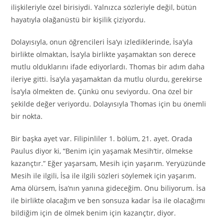
ilişkileriyle özel birisiydi. Yalnızca sözleriyle değil, bütün
hayatıyla olağanüstü bir kişilik çiziyordu.
Dolayısıyla, onun öğrencileri İsa’yı izlediklerinde, İsa’yla
birlikte olmaktan, İsa’yla birlikte yaşamaktan son derece
mutlu olduklarını ifade ediyorlardı. Thomas bir adım daha
ileriye gitti. İsa’yla yaşamaktan da mutlu olurdu, gerekirse
İsa’yla ölmekten de. Çünkü onu seviyordu. Ona özel bir
şekilde değer veriyordu. Dolayısıyla Thomas için bu önemli
bir nokta.
Bir başka ayet var. Filipinliler 1. bölüm, 21. ayet. Orada
Paulus diyor ki, “Benim için yaşamak Mesih’tir, ölmekse
kazançtır.” Eğer yaşarsam, Mesih için yaşarım. Yeryüzünde
Mesih ile ilgili, İsa ile ilgili sözleri söylemek için yaşarım.
Ama ölürsem, İsa’nın yanına gideceğim. Onu biliyorum. İsa
ile birlikte olacağım ve ben sonsuza kadar İsa ile olacağımı
bildiğim için de ölmek benim için kazançtır, diyor.