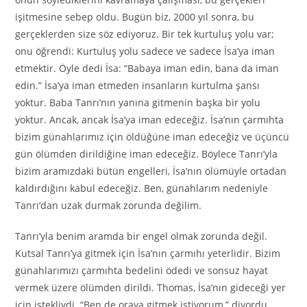
işitmesine sebep oldu. Bugün biz, 2000 yıl sonra, bu
gerçeklerden size söz ediyoruz. Bir tek kurtuluş yolu var;
onu öğrendi: Kurtuluş yolu sadece ve sadece İsa’ya iman
etmektir. Öyle dedi İsa: “Babaya iman edin, bana da iman
edin.” İsa’ya iman etmeden insanların kurtulma şansı
yoktur. Baba Tanrı’nın yanına gitmenin başka bir yolu
yoktur. Ancak, ancak İsa’ya iman edeceğiz. İsa’nın çarmıhta
bizim günahlarımız için öldüğüne iman edeceğiz ve üçüncü
gün ölümden dirildiğine iman edeceğiz. Böylece Tanrı’yla
bizim aramızdaki bütün engelleri, İsa’nın ölümüyle ortadan
kaldırdığını kabul edeceğiz. Ben, günahlarım nedeniyle
Tanrı’dan uzak durmak zorunda değilim.
Tanrı’yla benim aramda bir engel olmak zorunda değil.
Kutsal Tanrı’ya gitmek için İsa’nın çarmıhı yeterlidir. Bizim
günahlarımızı çarmıhta bedelini ödedi ve sonsuz hayat
vermek üzere ölümden dirildi. Thomas, İsa’nın gideceği yer
için istekliydi. “Ben de oraya gitmek istiyorum,” diyordu.