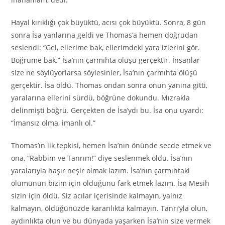
Hayal kırıklığı çok büyüktü, acısı çok büyüktü. Sonra, 8 gün
sonra İsa yanlarına geldi ve Thomas’a hemen doğrudan
seslendi: “Gel, ellerime bak, ellerimdeki yara izlerini gör.
Böğrüme bak.” İsa’nın çarmıhta ölüşü gerçektir. İnsanlar
size ne söylüyorlarsa söylesinler, İsa’nın çarmıhta ölüşü
gerçektir. İsa öldü. Thomas ondan sonra onun yanına gitti,
yaralarına ellerini sürdü, böğrüne dokundu. Mızrakla
delinmişti böğrü. Gerçekten de İsa’ydı bu. İsa onu uyardı:
“İmansız olma, imanlı ol.”
Thomas’ın ilk tepkisi, hemen İsa’nın önünde secde etmek ve
ona, “Rabbim ve Tanrım!” diye seslenmek oldu. İsa’nın
yaralarıyla haşır neşir olmak lazım. İsa’nın çarmıhtaki
ölümünün bizim için olduğunu fark etmek lazım. İsa Mesih
sizin için öldü. Siz acılar içerisinde kalmayın, yalnız
kalmayın, öldüğünüzde karanlıkta kalmayın. Tanrı’yla olun,
aydınlıkta olun ve bu dünyada yaşarken İsa’nın size vermek