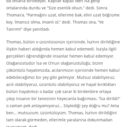
da onlarla birlikteydi. Kapılar kapalı iken İsa gelip
ortalarında durdu ve “Size esenlik olsun,” dedi. Sonra
Thomas’a, “Parmağını uzat, ellerime bak, elini uzat böğrüme
koy. İmansız olma, imanlı ol,” dedi. Thomas ona, “Ve
Tanrım!” diye yanıtladı.
Thomas, bütün o üzüntüsünün içerisinde, İsa’nın dirildiğine
ilişkin haberi aldığında hemen kabul edemedi. İsa’yla ilgili
gerçekleri öğrendiğinde insanlar hemen kabul edemiyor.
Olağanüstüdür İsa ve O’nun olağanüstülüğü, bizim
çöküntülü hayatımızda, acılarımızın içerisinde hemen kabul
edebileceğimiz bir şey gibi gelmiyor. Mutsuz olabiliyoruz,
acılı olabiliyoruz, üzüntülü olabiliyoruz ve hayal kırıklıkları
bütün hayatımızı o kadar çok sarar ki birdenbire ortaya
çıkıp insanın bir tanesinin heyecanla bağırması, “İsa dirildi!”
o zaman pek anlayamıyoruz… Söylediği şey doğru mu? Ama
ben… mutsuzum, üzüntülüyüm. Thomas, İsa’nın dirildiğini
tam olarak görmeden, ellerimle yaralarına dokunmadan
inanamam, dedi.