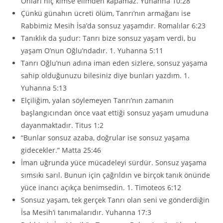
Onları hiç kimse elimden kapamaz. Yuhanna 10:28
Çünkü günahın ücreti ölüm, Tanrı’nın armağanı ise
Rabbimiz Mesih İsa’da sonsuz yaşamdır. Romalılar 6:23
Tanıklık da şudur: Tanrı bize sonsuz yaşam verdi, bu
yaşam O’nun Oğlu’ndadır. 1. Yuhanna 5:11
Tanrı Oğlu’nun adına iman eden sizlere, sonsuz yaşama
sahip olduğunuzu bilesiniz diye bunları yazdım. 1.
Yuhanna 5:13
Elçiliğim, yalan söylemeyen Tanrı’nın zamanın
başlangıcından önce vaat ettiği sonsuz yaşam umuduna
dayanmaktadır. Titus 1:2
“Bunlar sonsuz azaba, doğrular ise sonsuz yaşama
gidecekler.” Matta 25:46
İman uğrunda yüce mücadeleyi sürdür. Sonsuz yaşama
sımsıkı sarıl. Bunun için çağrıldın ve birçok tanık önünde
yüce inancı açıkça benimsedin. 1. Timoteos 6:12
Sonsuz yaşam, tek gerçek Tanrı olan seni ve gönderdiğin
İsa Mesih’i tanımalarıdır. Yuhanna 17:3