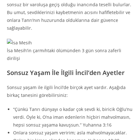
sonsuz bir varoluşa geçiş olduğu inancında teselli bulurlar.
Bu umut, sevdiklerinizi kaybetmenin acısını hafifletebilir ve
onlara Tanrı’nın huzurunda olduklarına dair güvence
sağlayabilir.
İsa Mesih’in çarmıhtaki ölümünden 3 gün sonra zaferli
dirilişi
Sonsuz Yaşam İle İlgili İncil’den Ayetler
Sonsuz yaşam ile ilgili İncil’de birçok ayet vardır. Aşağıda
birkaç tanesini görebilirsiniz:
“Çünkü Tanrı dünyayı o kadar çok sevdi ki, biricik Oğlu’nu
verdi. Öyle ki, O’na iman edenlerin hiçbiri mahvolmasın,
hepsi sonsuz yaşama kavuşsun.” Yuhanna 3:16
Onlara sonsuz yaşam veririm; asla mahvolmayacaklar.