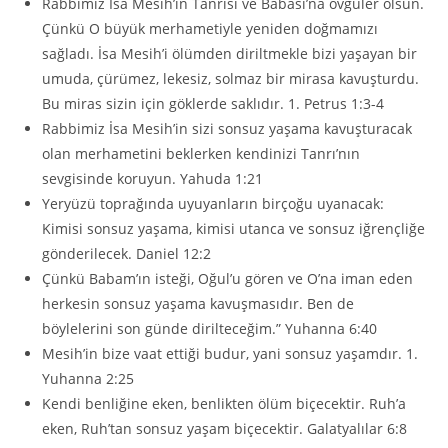
Rabbimiz İsa Mesih’in Tanrısı ve Babası’na övgüler olsun.
Çünkü O büyük merhametiyle yeniden doğmamızı
sağladı. İsa Mesih’i ölümden diriltmekle bizi yaşayan bir
umuda, çürümez, lekesiz, solmaz bir mirasa kavuşturdu.
Bu miras sizin için göklerde saklıdır. 1. Petrus 1:3-4
Rabbimiz İsa Mesih’in sizi sonsuz yaşama kavuşturacak
olan merhametini beklerken kendinizi Tanrı’nın
sevgisinde koruyun. Yahuda 1:21
Yeryüzü toprağında uyuyanların birçoğu uyanacak:
Kimisi sonsuz yaşama, kimisi utanca ve sonsuz iğrençliğe
gönderilecek. Daniel 12:2
Çünkü Babam’ın isteği, Oğul’u gören ve O’na iman eden
herkesin sonsuz yaşama kavuşmasıdır. Ben de
böylelerini son günde dirilteceğim.” Yuhanna 6:40
Mesih’in bize vaat ettiği budur, yani sonsuz yaşamdır. 1.
Yuhanna 2:25
Kendi benliğine eken, benlikten ölüm biçecektir. Ruh’a
eken, Ruh’tan sonsuz yaşam biçecektir. Galatyalılar 6:8