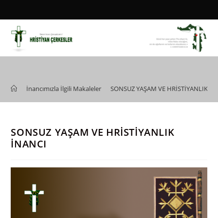
Skip
to
content
Blog
>
İnancımızla İlgili Makaleler
>
SONSUZ YAŞAM VE HRİSTİYANLIK İN
SONSUZ YAŞAM VE HRİSTİYANLIK
İNANCI