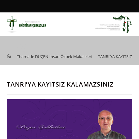
Skip
to
content
Blog
>
Thamade DUÇEN İhsan Özbek Makaleleri
>
TANRI’YA KAYITSIZ K
TANRI’YA KAYITSIZ KALAMAZSINIZ