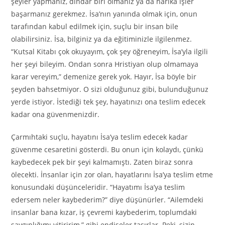
şeyler yapmanız, dindar biri olmanız ya da harika işler
başarmanız gerekmez. İsa’nın yanında olmak için, onun
tarafından kabul edilmek için, suçlu bir insan bile
olabilirsiniz. İsa, bilginiz ya da eğitiminizle ilgilenmez.
“Kutsal Kitabı çok okuyayım, çok şey öğreneyim, İsa’yla ilgili
her şeyi bileyim. Ondan sonra Hristiyan olup olmamaya
karar vereyim,” demenize gerek yok. Hayır, İsa böyle bir
şeyden bahsetmiyor. O sizi olduğunuz gibi, bulunduğunuz
yerde istiyor. İstediği tek şey, hayatınızı ona teslim edecek
kadar ona güvenmenizdir.
Çarmıhtaki suçlu, hayatını İsa’ya teslim edecek kadar
güvenme cesaretini gösterdi. Bu onun için kolaydı, çünkü
kaybedecek pek bir şeyi kalmamıştı. Zaten biraz sonra
ölecekti. İnsanlar için zor olan, hayatlarını İsa’ya teslim etme
konusundaki düşünceleridir. “Hayatımı İsa’ya teslim
edersem neler kaybederim?” diye düşünürler. “Ailemdeki
insanlar bana kızar, iş çevremi kaybederim, toplumdaki
saygınlığımı yitiririm,” gibi endişeler taşırlar. Peki, sizin