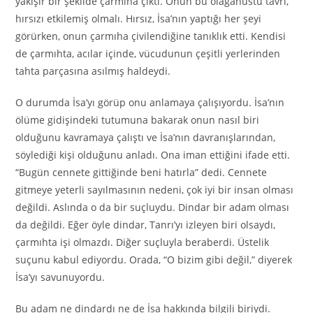
yakışır bir şekilde çarmıha çıktı. Onun bu olağanüstü tavrı,
hırsızı etkilemiş olmalı. Hırsız, İsa’nın yaptığı her şeyi
görürken, onun çarmıha çivilendiğine tanıklık etti. Kendisi
de çarmıhta, acılar içinde, vücudunun çeşitli yerlerinden
tahta parçasına asılmış haldeydi.
O durumda İsa’yı görüp onu anlamaya çalışıyordu. İsa’nın
ölüme gidişindeki tutumuna bakarak onun nasıl biri
olduğunu kavramaya çalıştı ve İsa’nın davranışlarından,
söylediği kişi olduğunu anladı. Ona iman ettiğini ifade etti.
“Bugün cennete gittiğinde beni hatırla” dedi. Cennete
gitmeye yeterli sayılmasının nedeni, çok iyi bir insan olması
değildi. Aslında o da bir suçluydu. Dindar bir adam olması
da değildi. Eğer öyle dindar, Tanrı’yı izleyen biri olsaydı,
çarmıhta işi olmazdı. Diğer suçluyla beraberdi. Üstelik
suçunu kabul ediyordu. Orada, “O bizim gibi değil,” diyerek
İsa’yı savunuyordu.
Bu adam ne dindardı ne de İsa hakkında bilgili biriydi.