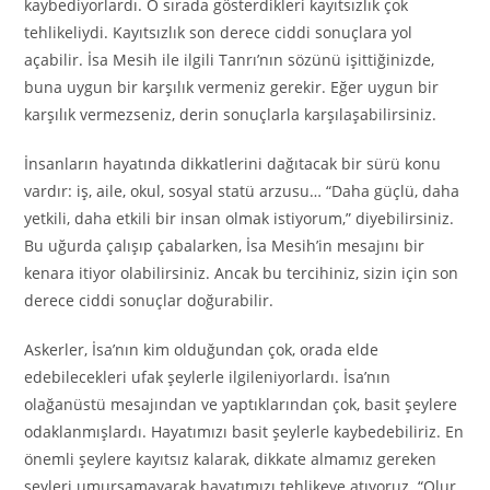
kaybediyorlardı. O sırada gösterdikleri kayıtsızlık çok
tehlikeliydi. Kayıtsızlık son derece ciddi sonuçlara yol
açabilir. İsa Mesih ile ilgili Tanrı’nın sözünü işittiğinizde,
buna uygun bir karşılık vermeniz gerekir. Eğer uygun bir
karşılık vermezseniz, derin sonuçlarla karşılaşabilirsiniz.
İnsanların hayatında dikkatlerini dağıtacak bir sürü konu
vardır: iş, aile, okul, sosyal statü arzusu… “Daha güçlü, daha
yetkili, daha etkili bir insan olmak istiyorum,” diyebilirsiniz.
Bu uğurda çalışıp çabalarken, İsa Mesih’in mesajını bir
kenara itiyor olabilirsiniz. Ancak bu tercihiniz, sizin için son
derece ciddi sonuçlar doğurabilir.
Askerler, İsa’nın kim olduğundan çok, orada elde
edebilecekleri ufak şeylerle ilgileniyorlardı. İsa’nın
olağanüstü mesajından ve yaptıklarından çok, basit şeylere
odaklanmışlardı. Hayatımızı basit şeylerle kaybedebiliriz. En
önemli şeylere kayıtsız kalarak, dikkate almamız gereken
şeyleri umursamayarak hayatımızı tehlikeye atıyoruz. “Olur