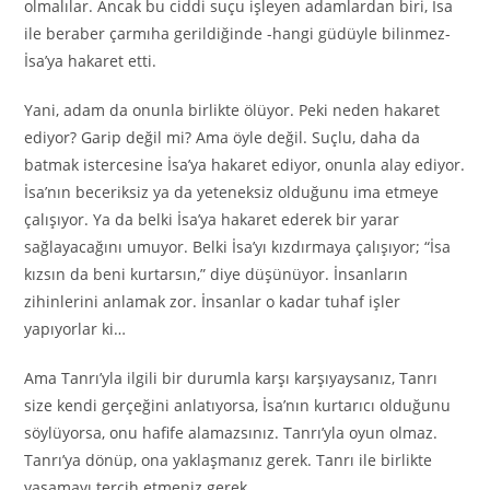
olmalılar. Ancak bu ciddi suçu işleyen adamlardan biri, İsa
ile beraber çarmıha gerildiğinde -hangi güdüyle bilinmez-
İsa’ya hakaret etti.
Yani, adam da onunla birlikte ölüyor. Peki neden hakaret
ediyor? Garip değil mi? Ama öyle değil. Suçlu, daha da
batmak istercesine İsa’ya hakaret ediyor, onunla alay ediyor.
İsa’nın beceriksiz ya da yeteneksiz olduğunu ima etmeye
çalışıyor. Ya da belki İsa’ya hakaret ederek bir yarar
sağlayacağını umuyor. Belki İsa’yı kızdırmaya çalışıyor; “İsa
kızsın da beni kurtarsın,” diye düşünüyor. İnsanların
zihinlerini anlamak zor. İnsanlar o kadar tuhaf işler
yapıyorlar ki…
Ama Tanrı’yla ilgili bir durumla karşı karşıyaysanız, Tanrı
size kendi gerçeğini anlatıyorsa, İsa’nın kurtarıcı olduğunu
söylüyorsa, onu hafife alamazsınız. Tanrı’yla oyun olmaz.
Tanrı’ya dönüp, ona yaklaşmanız gerek. Tanrı ile birlikte
yaşamayı tercih etmeniz gerek.