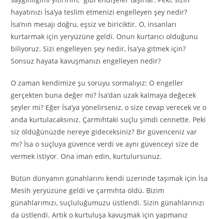
hayatınızı İsa’ya teslim etmenizi engelleyen şey nedir?
İsa’nın mesajı doğru, eşsiz ve biriciktir. O, insanları
kurtarmak için yeryüzüne geldi. Onun kurtarıcı olduğunu
biliyoruz. Sizi engelleyen şey nedir, İsa’ya gitmek için?
Sonsuz hayata kavuşmanızı engelleyen nedir?
O zaman kendimize şu soruyu sormalıyız: O engeller
gerçekten buna değer mi? İsa’dan uzak kalmaya değecek
şeyler mi? Eğer İsa’ya yönelirseniz, o size cevap verecek ve o
anda kurtulacaksınız. Çarmıhtaki suçlu şimdi cennette. Peki
siz öldüğünüzde nereye gideceksiniz? Bir güvenceniz var
mı? İsa o suçluya güvence verdi ve aynı güvenceyi size de
vermek istiyor. Ona iman edin, kurtulursunuz.
Bütün dünyanın günahlarını kendi üzerinde taşımak için İsa
Mesih yeryüzüne geldi ve çarmıhta öldü. Bizim
günahlarımızı, suçluluğumuzu üstlendi. Sizin günahlarınızı
da üstlendi. Artık o kurtuluşa kavuşmak için yapmanız