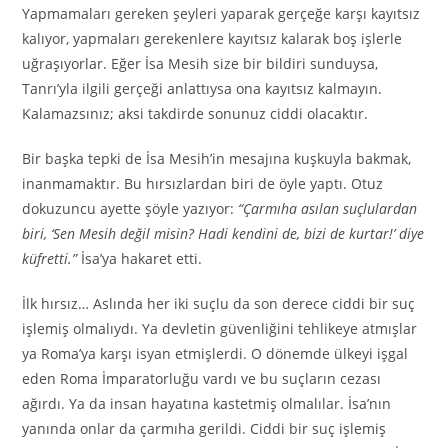
Yapmamaları gereken şeyleri yaparak gerçeğe karşı kayıtsız
kalıyor, yapmaları gerekenlere kayıtsız kalarak boş işlerle
uğraşıyorlar. Eğer İsa Mesih size bir bildiri sunduysa,
Tanrı’yla ilgili gerçeği anlattıysa ona kayıtsız kalmayın.
Kalamazsınız; aksi takdirde sonunuz ciddi olacaktır.
Bir başka tepki de İsa Mesih’in mesajına kuşkuyla bakmak,
inanmamaktır. Bu hırsızlardan biri de öyle yaptı. Otuz
dokuzuncu ayette şöyle yazıyor:
“Çarmıha asılan suçlulardan
biri, ‘Sen Mesih değil misin? Hadi kendini de, bizi de kurtar!’ diye
küfretti.”
İsa’ya hakaret etti.
İlk hırsız… Aslında her iki suçlu da son derece ciddi bir suç
işlemiş olmalıydı. Ya devletin güvenliğini tehlikeye atmışlar
ya Roma’ya karşı isyan etmişlerdi. O dönemde ülkeyi işgal
eden Roma İmparatorluğu vardı ve bu suçların cezası
ağırdı. Ya da insan hayatına kastetmiş olmalılar. İsa’nın
yanında onlar da çarmıha gerildi. Ciddi bir suç işlemiş