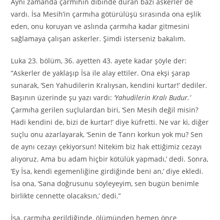
Aynı zamanda çarmıhın dibinde duran bazı askerler de
vardı. İsa Mesih’in çarmıha götürülüşü sırasında ona eşlik
eden, onu koruyan ve aslında çarmıha kadar gitmesini
sağlamaya çalışan askerler. Şimdi isterseniz bakalım.
Luka 23. bölüm, 36. ayetten 43. ayete kadar şöyle der:
“Askerler de yaklaşıp İsa ile alay ettiler. Ona ekşi şarap
sunarak, ‘Sen Yahudilerin Kralıysan, kendini kurtar!’ dediler.
Başının üzerinde şu yazı vardı:
‘Yahudilerin Kralı Budur.’
Çarmıha gerilen suçlulardan biri, ‘Sen Mesih değil misin?
Hadi kendini de, bizi de kurtar!’ diye küfretti. Ne var ki, diğer
suçlu onu azarlayarak, ‘Senin de Tanrı korkun yok mu? Sen
de aynı cezayı çekiyorsun! Nitekim biz hak ettiğimiz cezayı
alıyoruz. Ama bu adam hiçbir kötülük yapmadı,’ dedi. Sonra,
‘Ey İsa, kendi egemenliğine girdiğinde beni an,’ diye ekledi.
İsa ona, ‘Sana doğrusunu söyleyeyim, sen bugün benimle
birlikte cennette olacaksın,’ dedi.”
İsa, çarmıha gerildiğinde, ölümünden hemen önce