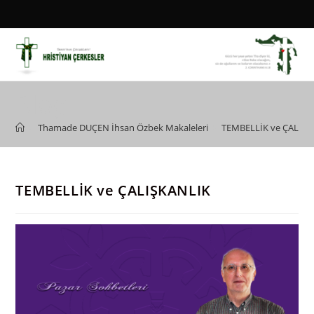
Skip
to
content
Blog
>
Thamade DUÇEN İhsan Özbek Makaleleri
>
TEMBELLİK ve ÇALIŞK
TEMBELLİK ve ÇALIŞKANLIK