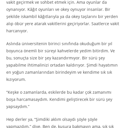
vakit geçirmek ve sohbet etmek için. Ama oyunlar da
oynanıyor. Kâğıt oyunları ve okey oynuyor insanlar. Bir
şekilde iskambil kâğıtlarıyla ya da okey taşlarını bir yerden
alıp öbür yere atarak vakitlerini geçiriyorlar. Saatlerce vakit
harcanıyor.
Aslında üniversitenin birinci sınıfında okuduğum bir yıl
boyunca önemli bir süreyi kahvelerde yedim bitirdim. Ve
bu, sonuçta size bir şey kazandırmıyor. Bir sürü şey
yapabilme ihtimalinizi ortadan kaldırıyor. Şimdi hayatımın
en yoğun zamanlarından birindeyim ve kendime sık sık
kızıyorum.
“Keşke o zamanlarda, eskilerde bu kadar çok zamanımı
boşa harcamasaydım. Kendimi geliştirecek bir sürü şey
yapsaydım.”
Hep derler ya, “Şimdiki aklım olsaydı şöyle şöyle
yapmazdım.” diye. Ben de, kusura bakmayın ama, sık sık