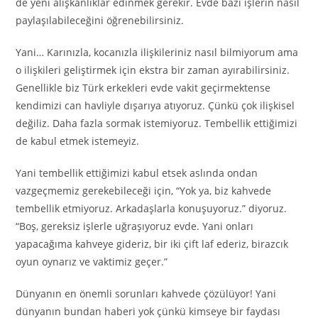
de yeni alışkanlıklar edinmek gerekir. Evde bazı işlerin nasıl
paylaşılabileceğini öğrenebilirsiniz.
Yani… Karınızla, kocanızla ilişkileriniz nasıl bilmiyorum ama
o ilişkileri geliştirmek için ekstra bir zaman ayırabilirsiniz.
Genellikle biz Türk erkekleri evde vakit geçirmektense
kendimizi can havliyle dışarıya atıyoruz. Çünkü çok ilişkisel
değiliz. Daha fazla sormak istemiyoruz. Tembellik ettiğimizi
de kabul etmek istemeyiz.
Yani tembellik ettiğimizi kabul etsek aslında ondan
vazgeçmemiz gerekebileceği için, “Yok ya, biz kahvede
tembellik etmiyoruz. Arkadaşlarla konuşuyoruz.” diyoruz.
“Boş, gereksiz işlerle uğraşıyoruz evde. Yani onları
yapacağıma kahveye gideriz, bir iki çift laf ederiz, birazcık
oyun oynarız ve vaktimiz geçer.”
Dünyanın en önemli sorunları kahvede çözülüyor! Yani
dünyanın bundan haberi yok çünkü kimseye bir faydası